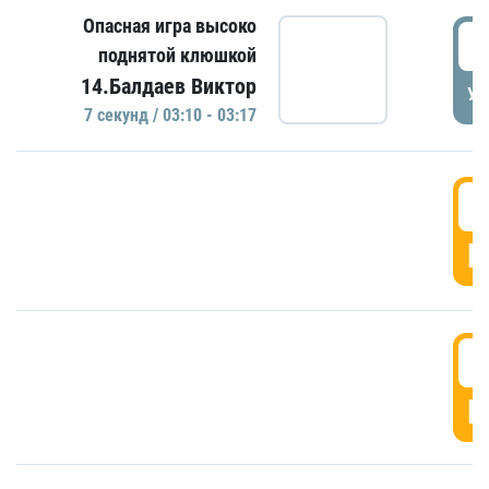
Опасная игра высоко
0
поднятой клюшкой
14.Балдаев Виктор
УД
7 секунд / 03:10 - 03:17
0
Г
0
Г