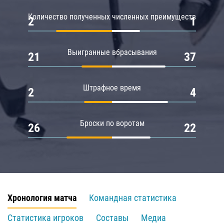
Количество полученных численных преимуществ
2
1
Выигранные вбрасывания
21
37
Штрафное время
2
4
Броски по воротам
26
22
Хронология матча
Командная статистика
Статистика игроков
Составы
Медиа