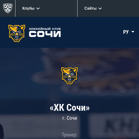
Клубы
Сайты
РУ
«ХК Сочи»
г. Сочи
Тренер: