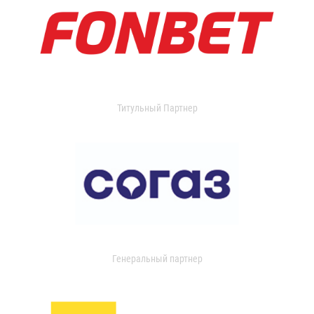
Титульный Партнер
Генеральный партнер