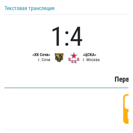
Текстовая трансляция
1:4
«ХК Сочи»
«ЦСКА»
г. Сочи
г. Москва
Первы
0
Г