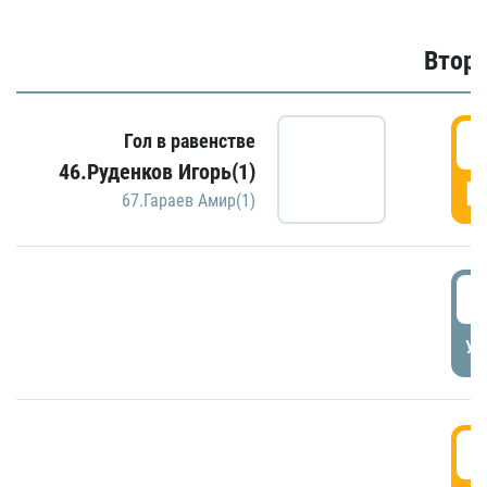
Второ
2
Гол в равенстве
46.Руденков Игорь(1)
Г
67.Гараев Амир(1)
2
УД
3