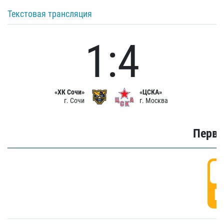
Текстовая трансляция
1:4
«ХК Сочи»
«ЦСКА»
г. Сочи
г. Москва
Первы
0
Г