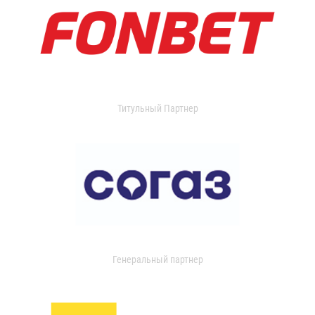
Титульный Партнер
Генеральный партнер