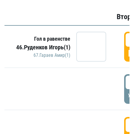
Второ
2
Гол в равенстве
46.Руденков Игорь(1)
Г
67.Гараев Амир(1)
2
УД
3