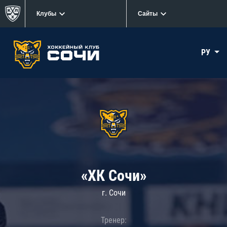
Клубы
Сайты
РУ
«ХК Сочи»
г. Сочи
Тренер: