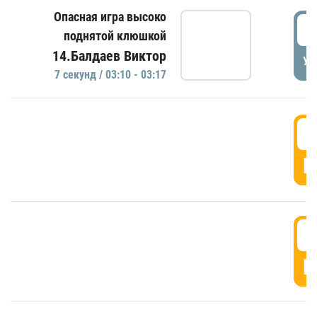
Опасная игра высоко
0
поднятой клюшкой
14.Балдаев Виктор
УД
7 секунд / 03:10 - 03:17
0
Г
0
Г