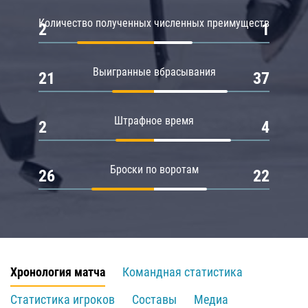
Количество полученных численных преимуществ
2
1
Выигранные вбрасывания
21
37
Штрафное время
2
4
Броски по воротам
26
22
Хронология матча
Командная статистика
Статистика игроков
Составы
Медиа