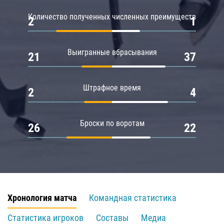
Количество полученных численных преимуществ
2
1
Выигранные вбрасывания
21
37
Штрафное время
2
4
Броски по воротам
26
22
Хронология матча
Командная статистика
Статистика игроков
Составы
Медиа