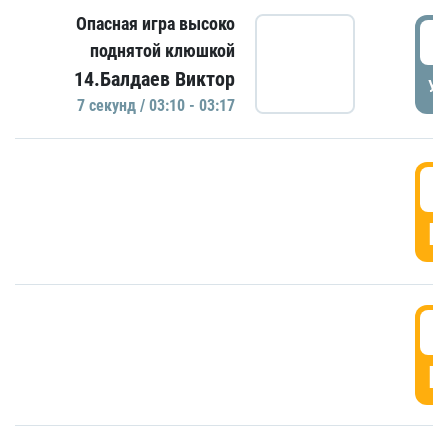
Опасная игра высоко
0
поднятой клюшкой
14.Балдаев Виктор
УД
7 секунд / 03:10 - 03:17
0
Г
0
Г