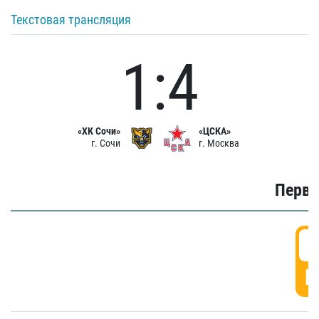
Текстовая трансляция
1:4
«ХК Сочи»
«ЦСКА»
г. Сочи
г. Москва
Первы
0
Г