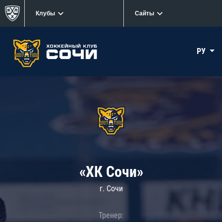
Клубы
Сайты
РУ
«ХК Сочи»
г. Сочи
Тренер: