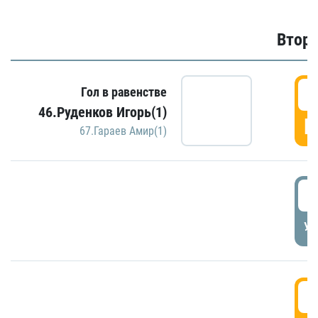
Второ
2
Гол в равенстве
46.Руденков Игорь(1)
Г
67.Гараев Амир(1)
2
УД
3