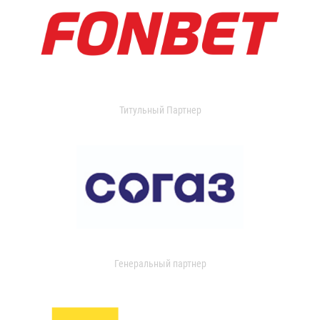
Титульный Партнер
Генеральный партнер