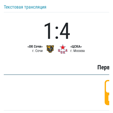
Текстовая трансляция
1:4
«ХК Сочи»
«ЦСКА»
г. Сочи
г. Москва
Первы
0
Г