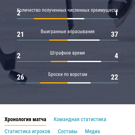
Количество полученных численных преимуществ
2
1
Выигранные вбрасывания
21
37
Штрафное время
2
4
Броски по воротам
26
22
Хронология матча
Командная статистика
Статистика игроков
Составы
Медиа