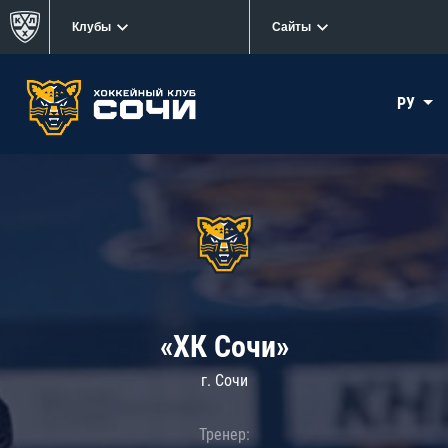
Клубы
Сайты
РУ
«ХК Сочи»
г. Сочи
Тренер: