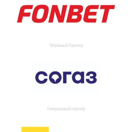
Титульный Партнер
Генеральный партнер