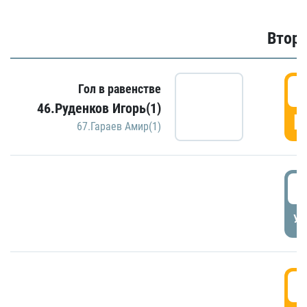
Второ
2
Гол в равенстве
46.Руденков Игорь(1)
Г
67.Гараев Амир(1)
2
УД
3