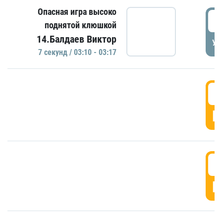
Опасная игра высоко
0
поднятой клюшкой
14.Балдаев Виктор
УД
7 секунд / 03:10 - 03:17
0
Г
0
Г