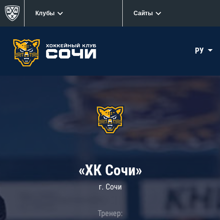
Клубы
Сайты
РУ
«ХК Сочи»
г. Сочи
Тренер: