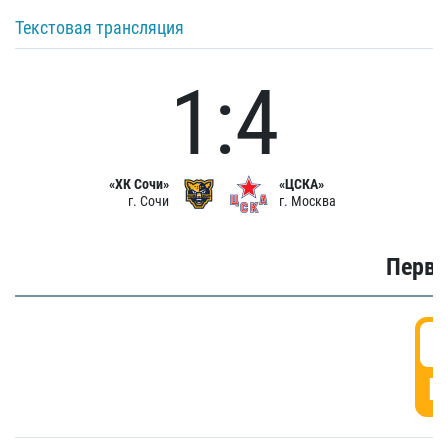
Текстовая трансляция
1:4
«ХК Сочи»
«ЦСКА»
г. Сочи
г. Москва
Первы
0
Г