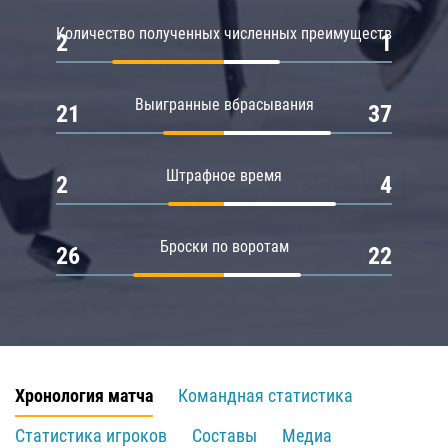
Количество полученных численных преимуществ
2
1
Выигранные вбрасывания
21
37
Штрафное время
2
4
Броски по воротам
26
22
Хронология матча
Командная статистика
Статистика игроков
Составы
Медиа