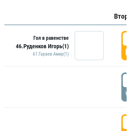
Второ
2
Гол в равенстве
46.Руденков Игорь(1)
Г
67.Гараев Амир(1)
2
УД
3