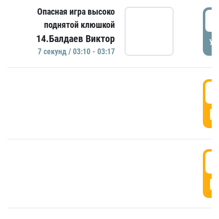
Опасная игра высоко
0
поднятой клюшкой
14.Балдаев Виктор
УД
7 секунд / 03:10 - 03:17
0
Г
0
Г