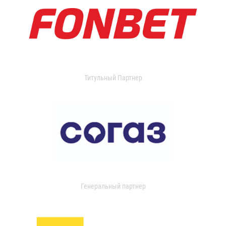
Титульный Партнер
Генеральный партнер