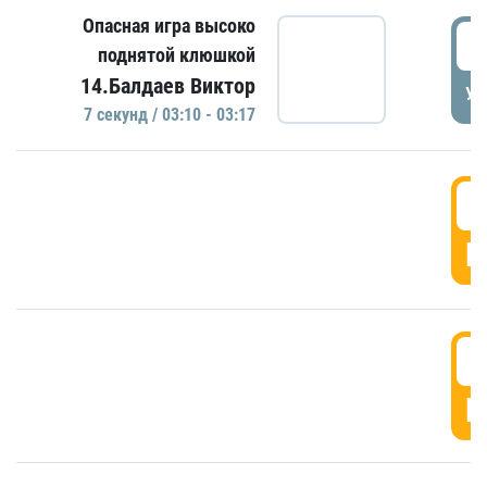
Опасная игра высоко
0
поднятой клюшкой
14.Балдаев Виктор
УД
7 секунд / 03:10 - 03:17
0
Г
0
Г