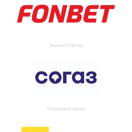
Титульный Партнер
Генеральный партнер