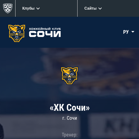
Клубы
Сайты
РУ
«ХК Сочи»
г. Сочи
Тренер: