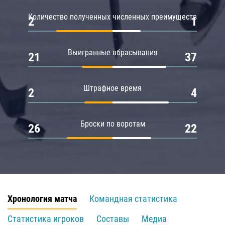
Количество полученных численных преимуществ
2
1
Выигранные вбрасывания
21
37
Штрафное время
2
4
Броски по воротам
26
22
Хронология матча
Командная статистика
Статистика игроков
Составы
Медиа