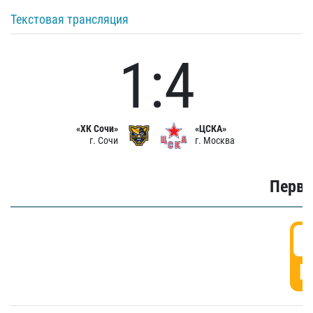
Текстовая трансляция
1:4
«ХК Сочи»
«ЦСКА»
г. Сочи
г. Москва
Первы
0
Г