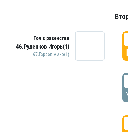
Второ
2
Гол в равенстве
46.Руденков Игорь(1)
Г
67.Гараев Амир(1)
2
УД
3