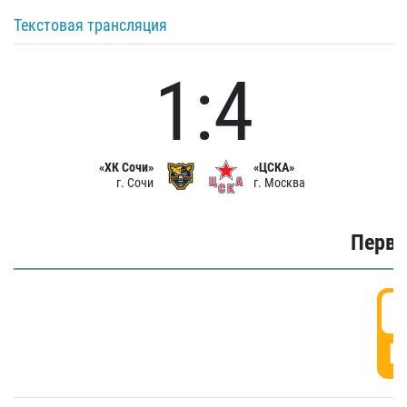
Текстовая трансляция
1:4
«ХК Сочи»
«ЦСКА»
г. Сочи
г. Москва
Первы
0
Г