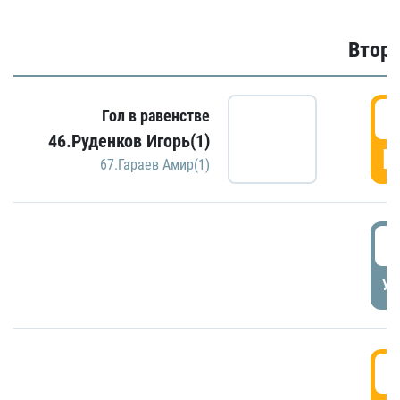
Второ
2
Гол в равенстве
46.Руденков Игорь(1)
Г
67.Гараев Амир(1)
2
УД
3