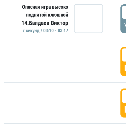
Опасная игра высоко
0
поднятой клюшкой
14.Балдаев Виктор
УД
7 секунд / 03:10 - 03:17
0
Г
0
Г