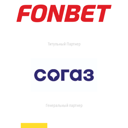
Титульный Партнер
Генеральный партнер