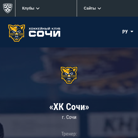
Клубы
Сайты
РУ
«ХК Сочи»
г. Сочи
Тренер: