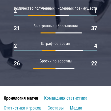
Количество полученных численных преимуществ
2
1
Выигранные вбрасывания
21
37
Штрафное время
2
4
Броски по воротам
26
22
Хронология матча
Командная статистика
Статистика игроков
Составы
Медиа