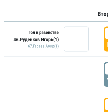
Второ
2
Гол в равенстве
46.Руденков Игорь(1)
Г
67.Гараев Амир(1)
2
УД
3