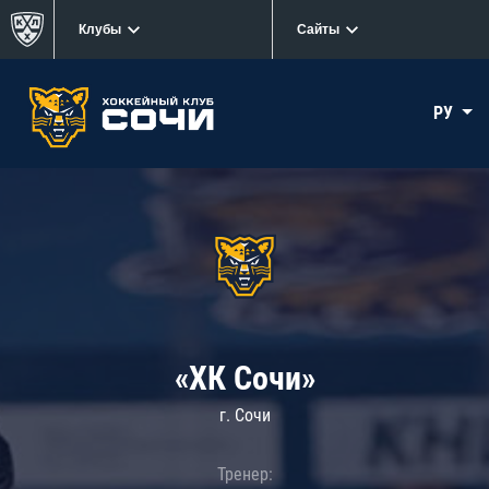
Клубы
Сайты
РУ
«ХК Сочи»
г. Сочи
Тренер: