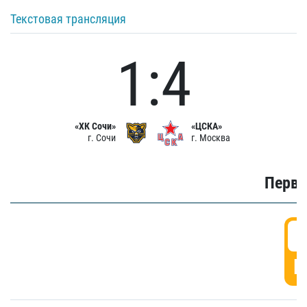
Текстовая трансляция
1:4
«ХК Сочи»
«ЦСКА»
г. Сочи
г. Москва
Первы
0
Г