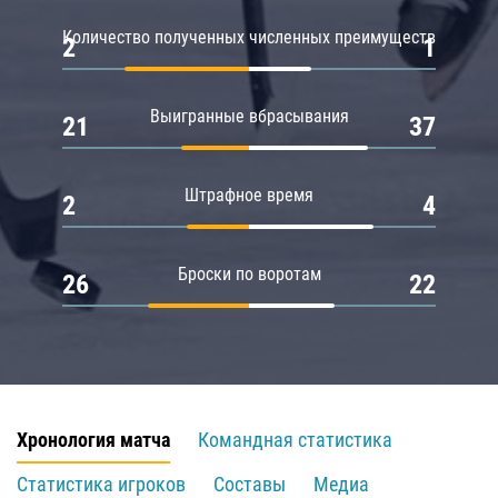
Количество полученных численных преимуществ
2
1
Выигранные вбрасывания
21
37
Штрафное время
2
4
Броски по воротам
26
22
Хронология матча
Командная статистика
Статистика игроков
Составы
Медиа