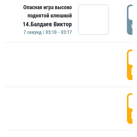
Опасная игра высоко
0
поднятой клюшкой
14.Балдаев Виктор
УД
7 секунд / 03:10 - 03:17
0
Г
0
Г