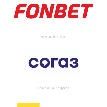
Титульный Партнер
Генеральный партнер