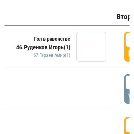
Второ
2
Гол в равенстве
46.Руденков Игорь(1)
Г
67.Гараев Амир(1)
2
УД
3