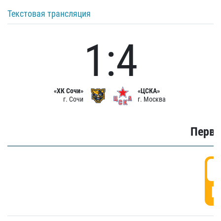
Текстовая трансляция
1:4
«ХК Сочи»
«ЦСКА»
г. Сочи
г. Москва
Первы
0
Г