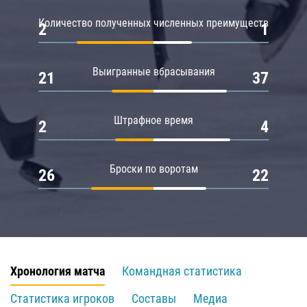
Количество полученных численных преимуществ
2
1
Выигранные вбрасывания
21
37
Штрафное время
2
4
Броски по воротам
26
22
Хронология матча
Командная статистика
Статистика игроков
Составы
Медиа