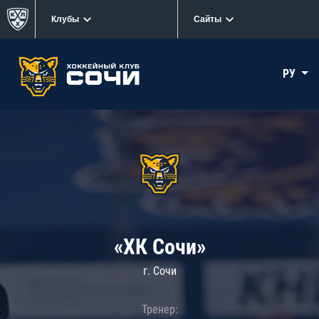
Клубы
Сайты
РУ
«ХК Сочи»
г. Сочи
Тренер: