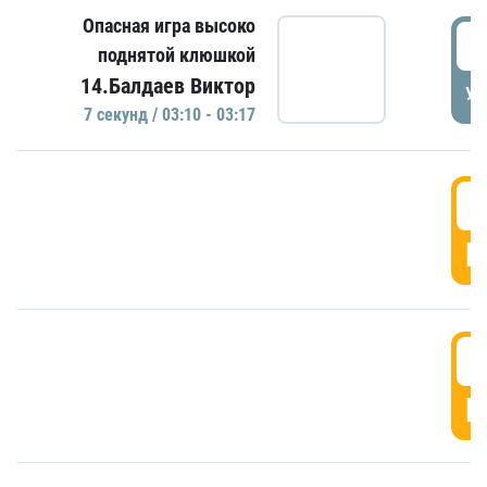
Опасная игра высоко
0
поднятой клюшкой
14.Балдаев Виктор
УД
7 секунд / 03:10 - 03:17
0
Г
0
Г