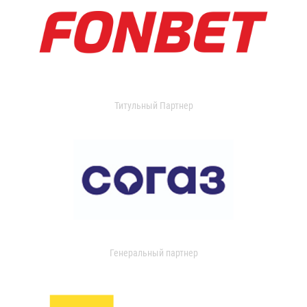
Титульный Партнер
Генеральный партнер