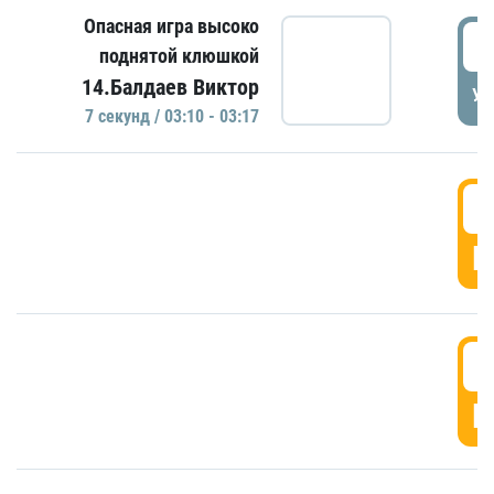
Опасная игра высоко
0
поднятой клюшкой
14.Балдаев Виктор
УД
7 секунд / 03:10 - 03:17
0
Г
0
Г