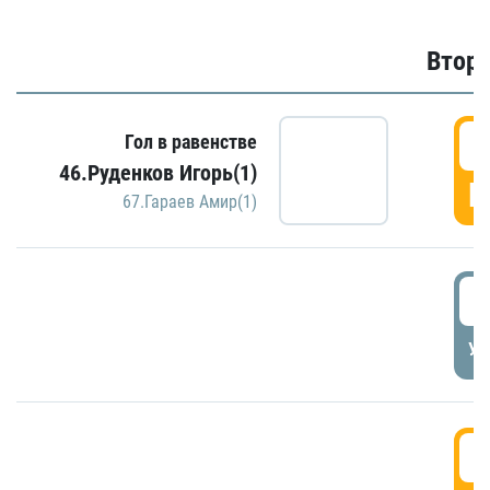
Второ
2
Гол в равенстве
46.Руденков Игорь(1)
Г
67.Гараев Амир(1)
2
УД
3