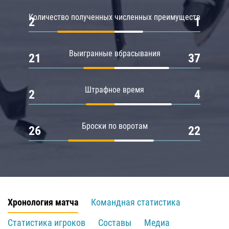
Количество полученных численных преимуществ
2
1
Выигранные вбрасывания
21
37
Штрафное время
2
4
Броски по воротам
26
22
Хронология матча
Командная статистика
Статистика игроков
Составы
Медиа