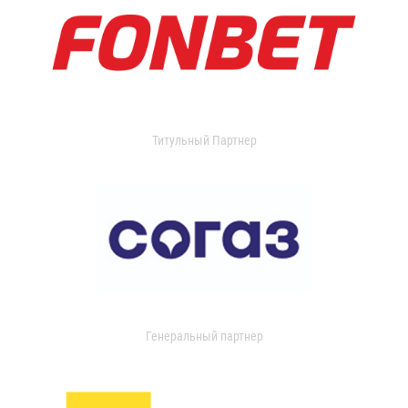
Титульный Партнер
Генеральный партнер