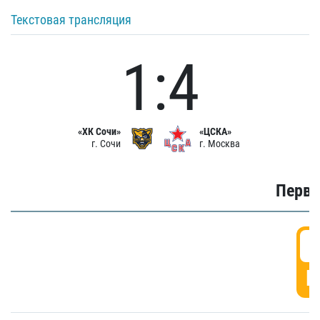
Текстовая трансляция
1:4
«ХК Сочи»
«ЦСКА»
г. Сочи
г. Москва
Первы
0
Г