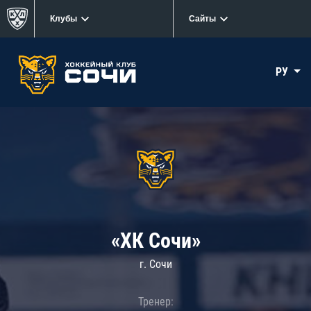
Клубы
Сайты
РУ
«ХК Сочи»
г. Сочи
Тренер: