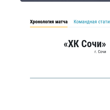
Хронология матча
Командная стати
«ХК Сочи»
г. Сочи