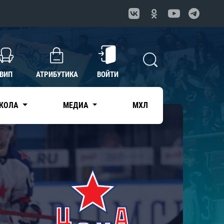
ВИП
АТРИБУТИКА
ВОЙТИ
КОЛА
МЕДИА
МХЛ