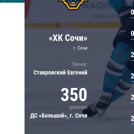
Локомотив
Северсталь
ЦСКА
Шанхайские Драконы
«ХК Сочи»
г. Сочи
Тренер:
Ставровский Евгений
350
зрителей
ДС «Большой», г. Сочи