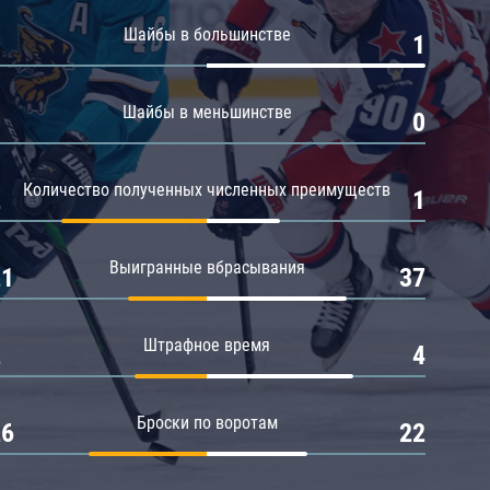
Амур
Шайбы в большинстве
0
1
Барыс
Салават Юлаев
Шайбы в меньшинстве
0
0
Сибирь
Количество полученных численных преимуществ
2
1
Выигранные вбрасывания
21
37
Штрафное время
2
4
Броски по воротам
26
22