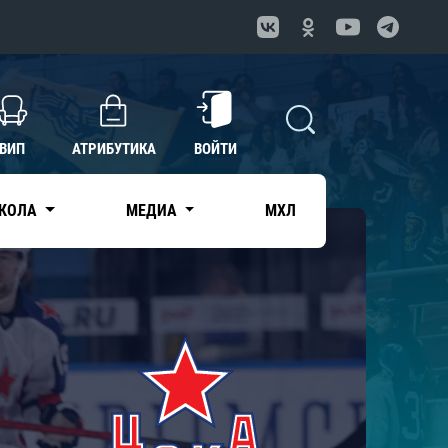
ВИП
АТРИБУТИКА
ВОЙТИ
КОЛА
МЕДИА
МХЛ