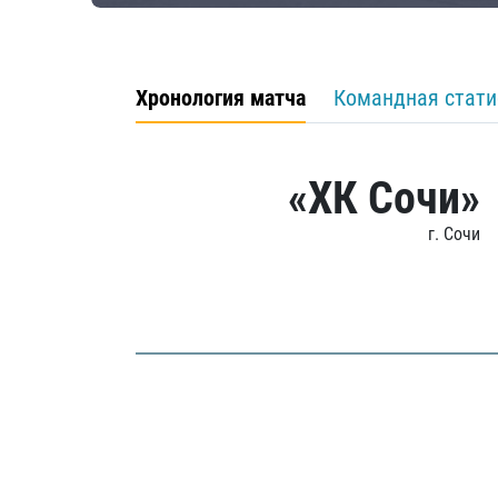
Хронология матча
Командная стати
«ХК Сочи»
г. Сочи