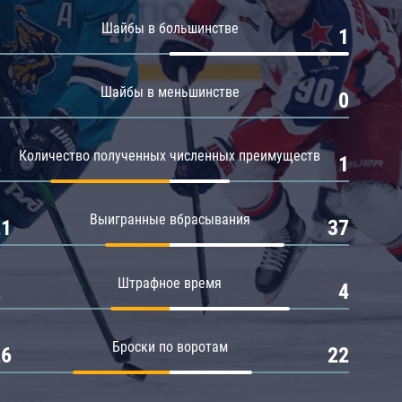
Амур
Шайбы в большинстве
0
1
Барыс
Салават Юлаев
Шайбы в меньшинстве
0
0
Сибирь
Количество полученных численных преимуществ
2
1
Выигранные вбрасывания
21
37
Штрафное время
2
4
Броски по воротам
26
22