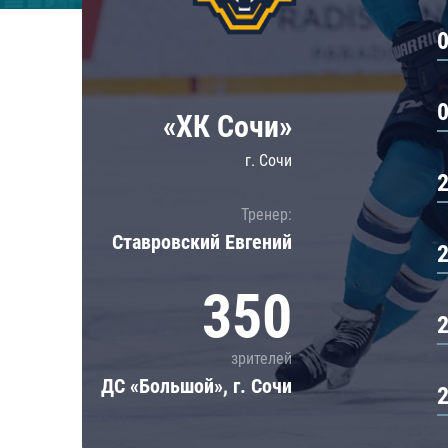
Локомотив
Северсталь
ЦСКА
Шанхайские Драконы
«ХК Сочи»
г. Сочи
Тренер:
Ставровский Евгений
350
зрителей
ДС «Большой», г. Сочи