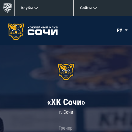
Клубы
Сайты
РУ
«ХК Сочи»
г. Сочи
Тренер: