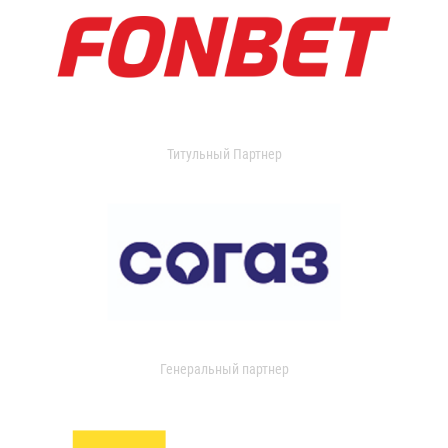
Титульный Партнер
Генеральный партнер