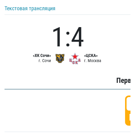
Текстовая трансляция
1:4
«ХК Сочи»
«ЦСКА»
г. Сочи
г. Москва
Первы
0
Г