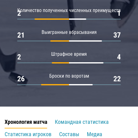
Количество полученных численных преимуществ
2
1
Выигранные вбрасывания
21
37
Штрафное время
2
4
Броски по воротам
26
22
Хронология матча
Командная статистика
Статистика игроков
Составы
Медиа