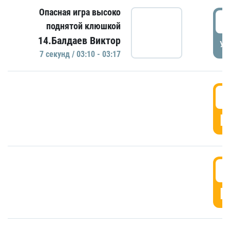
Опасная игра высоко
0
поднятой клюшкой
14.Балдаев Виктор
УД
7 секунд / 03:10 - 03:17
0
Г
0
Г