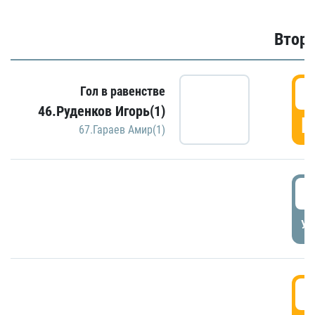
Второ
2
Гол в равенстве
46.Руденков Игорь(1)
Г
67.Гараев Амир(1)
2
УД
3