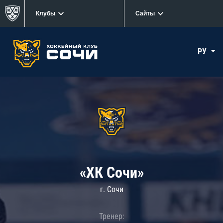
Клубы
Сайты
РУ
«ХК Сочи»
г. Сочи
Тренер: