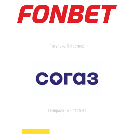
Титульный Партнер
Генеральный партнер