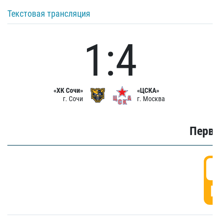
Текстовая трансляция
1:4
«ХК Сочи»
«ЦСКА»
г. Сочи
г. Москва
Первы
0
Г