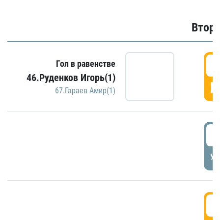
Второ
2
Гол в равенстве
46.Руденков Игорь(1)
Г
67.Гараев Амир(1)
2
УД
3