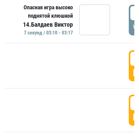
Опасная игра высоко
0
поднятой клюшкой
14.Балдаев Виктор
УД
7 секунд / 03:10 - 03:17
0
Г
0
Г