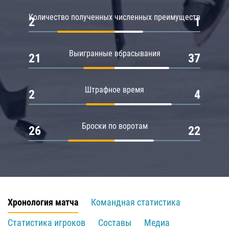
Количество полученных численных преимуществ
2
1
Выигранные вбрасывания
21
37
Штрафное время
2
4
Броски по воротам
26
22
Хронология матча
Командная статистика
Статистика игроков
Составы
Медиа