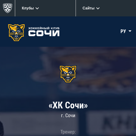
Клубы
Сайты
РУ
«ХК Сочи»
г. Сочи
Тренер: