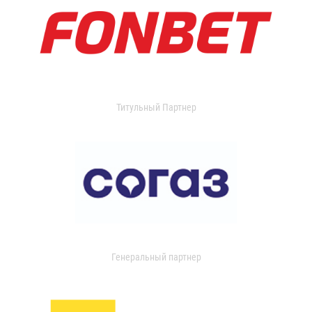
Титульный Партнер
Генеральный партнер