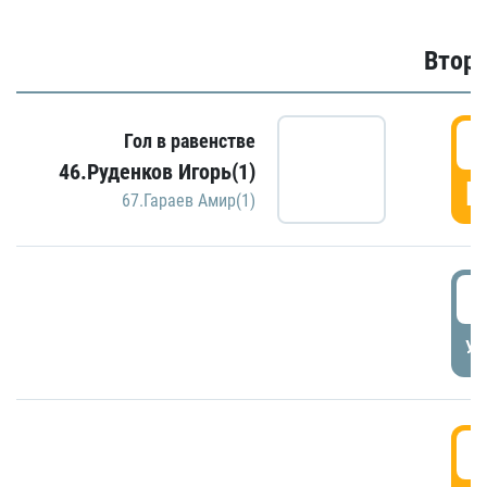
Второ
2
Гол в равенстве
46.Руденков Игорь(1)
Г
67.Гараев Амир(1)
2
УД
3