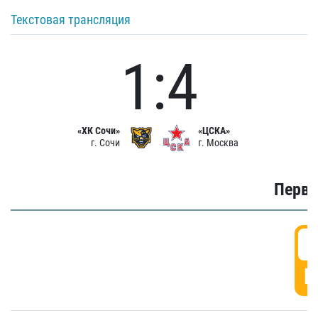
Текстовая трансляция
1:4
«ХК Сочи»
«ЦСКА»
г. Сочи
г. Москва
Первы
0
Г