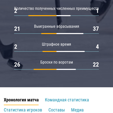
Количество полученных численных преимуществ
2
1
Выигранные вбрасывания
21
37
Штрафное время
2
4
Броски по воротам
26
22
Хронология матча
Командная статистика
Статистика игроков
Составы
Медиа