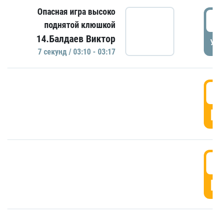
Опасная игра высоко
0
поднятой клюшкой
14.Балдаев Виктор
УД
7 секунд / 03:10 - 03:17
0
Г
0
Г