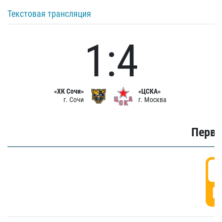
Текстовая трансляция
1:4
«ХК Сочи»
«ЦСКА»
г. Сочи
г. Москва
Первы
0
Г