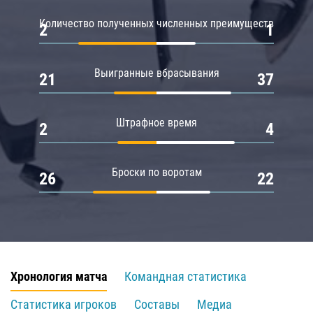
Количество полученных численных преимуществ
2
1
Выигранные вбрасывания
21
37
Штрафное время
2
4
Броски по воротам
26
22
Хронология матча
Командная статистика
Статистика игроков
Составы
Медиа