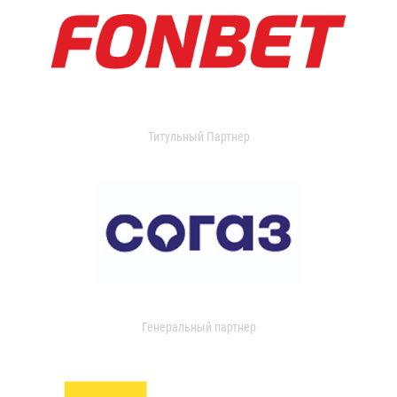
Титульный Партнер
Генеральный партнер