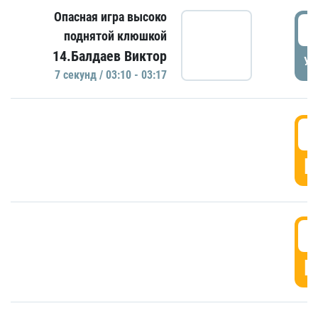
Опасная игра высоко
0
поднятой клюшкой
14.Балдаев Виктор
УД
7 секунд / 03:10 - 03:17
0
Г
0
Г