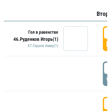
Второ
2
Гол в равенстве
46.Руденков Игорь(1)
Г
67.Гараев Амир(1)
2
УД
3