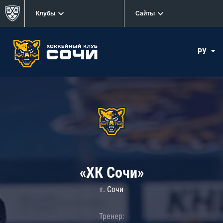
Клубы
Сайты
РУ
«ХК Сочи»
г. Сочи
Тренер: