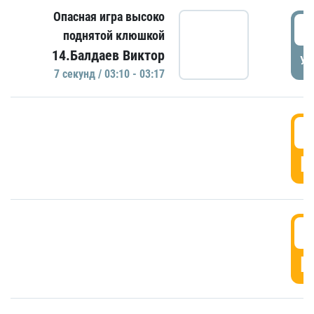
Опасная игра высоко
0
поднятой клюшкой
14.Балдаев Виктор
УД
7 секунд / 03:10 - 03:17
0
Г
0
Г