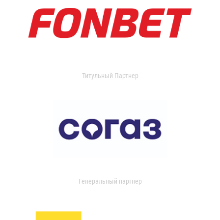
Титульный Партнер
Генеральный партнер