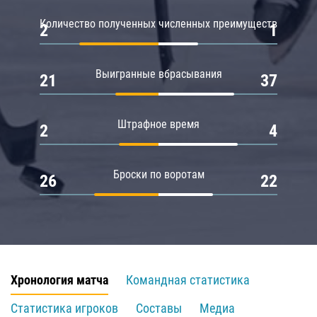
Количество полученных численных преимуществ
2
1
Выигранные вбрасывания
21
37
Штрафное время
2
4
Броски по воротам
26
22
Хронология матча
Командная статистика
Статистика игроков
Составы
Медиа