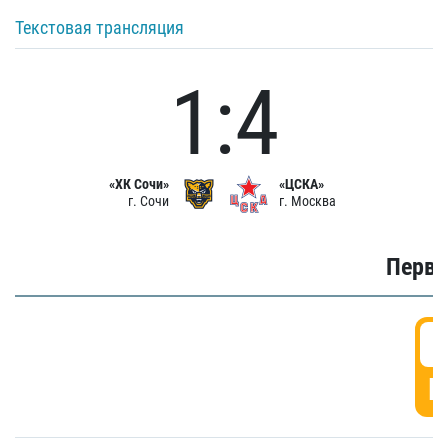
Текстовая трансляция
1:4
«ХК Сочи»
«ЦСКА»
г. Сочи
г. Москва
Первы
0
Г