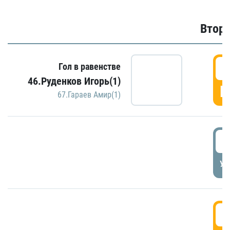
Второ
2
Гол в равенстве
46.Руденков Игорь(1)
Г
67.Гараев Амир(1)
2
УД
3