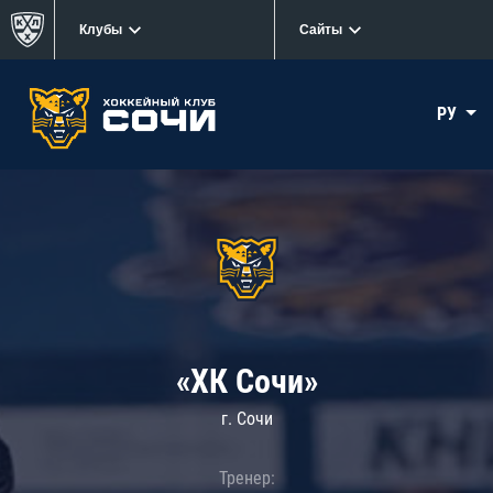
Клубы
Сайты
РУ
«ХК Сочи»
г. Сочи
Тренер: