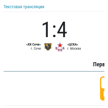
Текстовая трансляция
1:4
«ХК Сочи»
«ЦСКА»
г. Сочи
г. Москва
Первы
0
Г