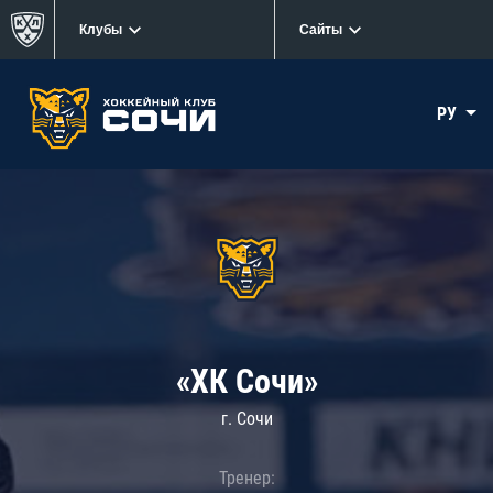
Клубы
Сайты
РУ
«ХК Сочи»
г. Сочи
Тренер: