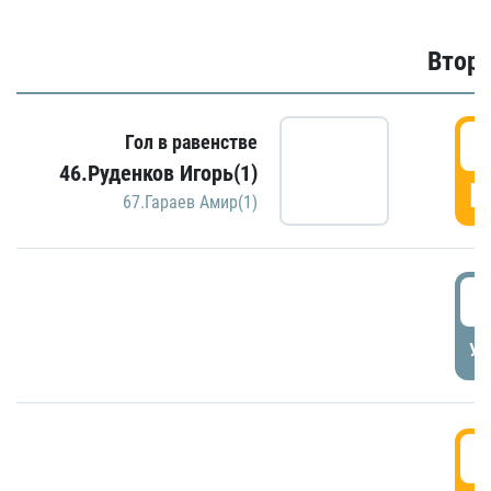
Второ
2
Гол в равенстве
46.Руденков Игорь(1)
Г
67.Гараев Амир(1)
2
УД
3