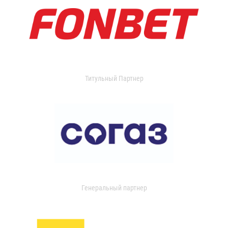
Титульный Партнер
Генеральный партнер