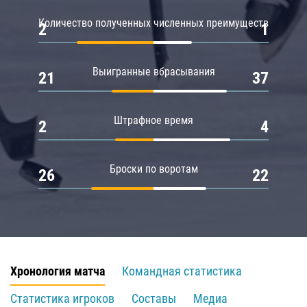
Количество полученных численных преимуществ
2
1
Выигранные вбрасывания
21
37
Штрафное время
2
4
Броски по воротам
26
22
Хронология матча
Командная статистика
Статистика игроков
Составы
Медиа