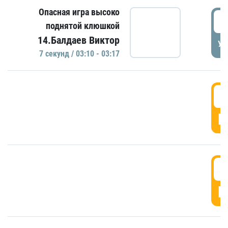
Опасная игра высоко
0
поднятой клюшкой
14.Балдаев Виктор
УД
7 секунд / 03:10 - 03:17
0
Г
0
Г