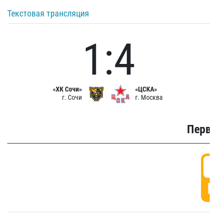
Текстовая трансляция
1:4
«ХК Сочи»
«ЦСКА»
г. Сочи
г. Москва
Первы
0
Г