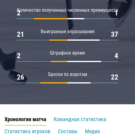
Количество полученных численных преимуществ
2
1
Выигранные вбрасывания
21
37
Штрафное время
2
4
Броски по воротам
26
22
Хронология матча
Командная статистика
Статистика игроков
Составы
Медиа