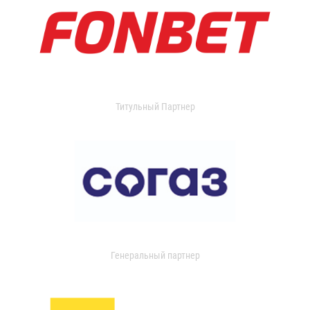
Титульный Партнер
Генеральный партнер