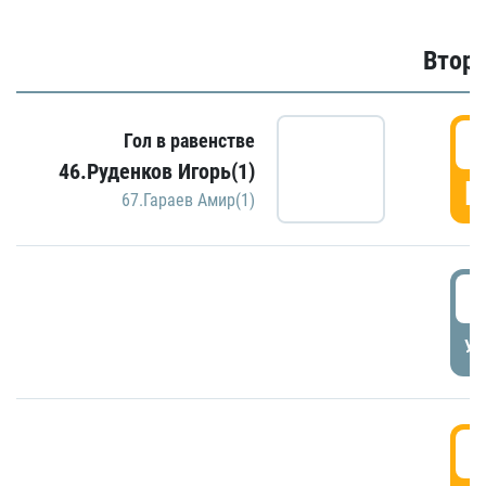
Второ
2
Гол в равенстве
46.Руденков Игорь(1)
Г
67.Гараев Амир(1)
2
УД
3