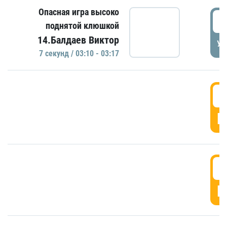
Опасная игра высоко
0
поднятой клюшкой
14.Балдаев Виктор
УД
7 секунд / 03:10 - 03:17
0
Г
0
Г