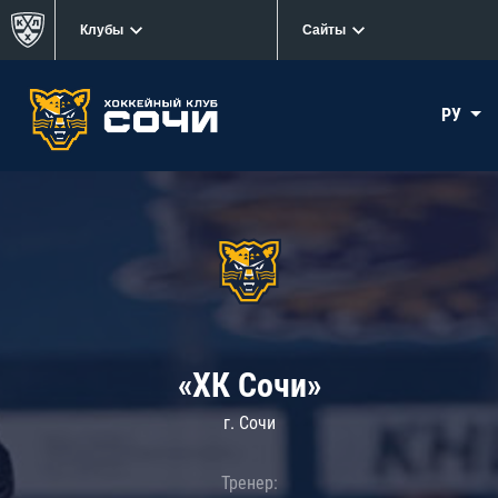
Клубы
Сайты
РУ
«ХК Сочи»
г. Сочи
Тренер: