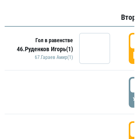
Второ
2
Гол в равенстве
46.Руденков Игорь(1)
Г
67.Гараев Амир(1)
2
УД
3