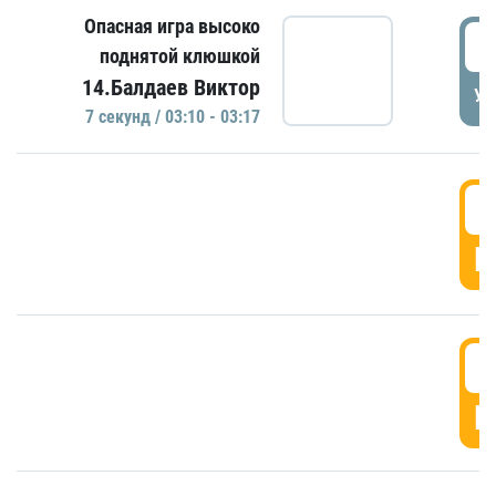
Опасная игра высоко
0
поднятой клюшкой
14.Балдаев Виктор
УД
7 секунд / 03:10 - 03:17
0
Г
0
Г