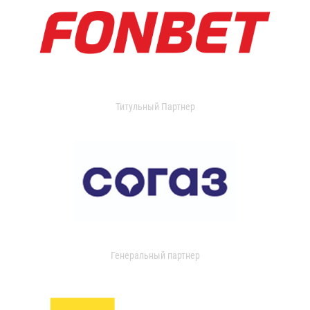
Титульный Партнер
Генеральный партнер