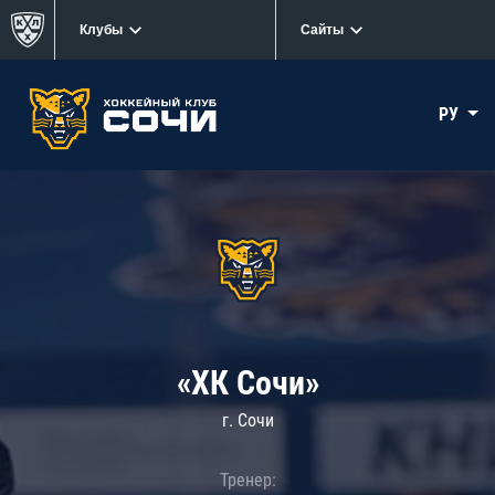
Клубы
Сайты
РУ
«ХК Сочи»
г. Сочи
Тренер: