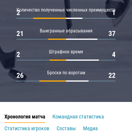
Количество полученных численных преимуществ
2
1
Выигранные вбрасывания
21
37
Штрафное время
2
4
Броски по воротам
26
22
Хронология матча
Командная статистика
Статистика игроков
Составы
Медиа