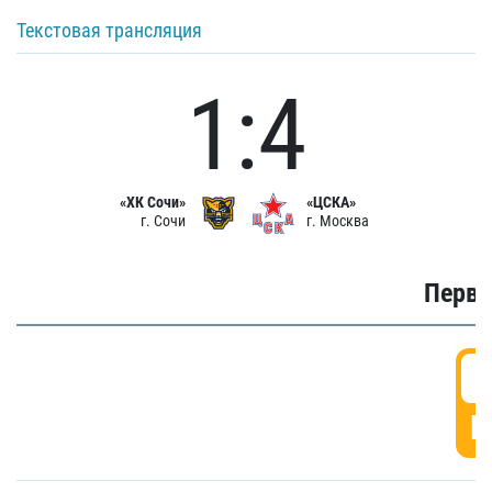
Текстовая трансляция
1:4
«ХК Сочи»
«ЦСКА»
г. Сочи
г. Москва
Первы
0
Г