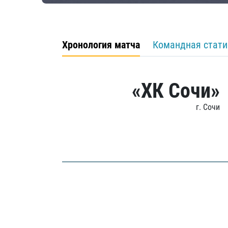
Хронология матча
Командная стати
«ХК Сочи»
г. Сочи