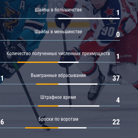
Амур
Шайбы в большинстве
0
1
Барыс
Салават Юлаев
Шайбы в меньшинстве
0
0
Сибирь
Количество полученных численных преимуществ
2
1
Выигранные вбрасывания
21
37
Штрафное время
2
4
Броски по воротам
26
22