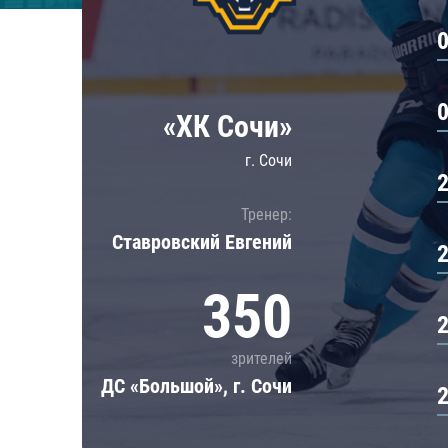
Локомотив
Северсталь
ЦСКА
Шанхайские Драконы
«ХК Сочи»
г. Сочи
Тренер:
Ставровский Евгений
350
зрителей
ДС «Большой», г. Сочи