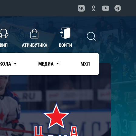
ВИП
АТРИБУТИКА
ВОЙТИ
КОЛА
МЕДИА
МХЛ