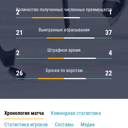
Количество полученных численных преимуществ
2
1
Выигранные вбрасывания
21
37
Штрафное время
2
4
Броски по воротам
26
22
Хронология матча
Командная статистика
Статистика игроков
Составы
Медиа