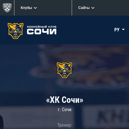
Клубы
Сайты
РУ
«ХК Сочи»
г. Сочи
Тренер: