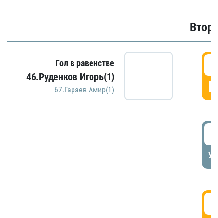
Второ
2
Гол в равенстве
46.Руденков Игорь(1)
Г
67.Гараев Амир(1)
2
УД
3