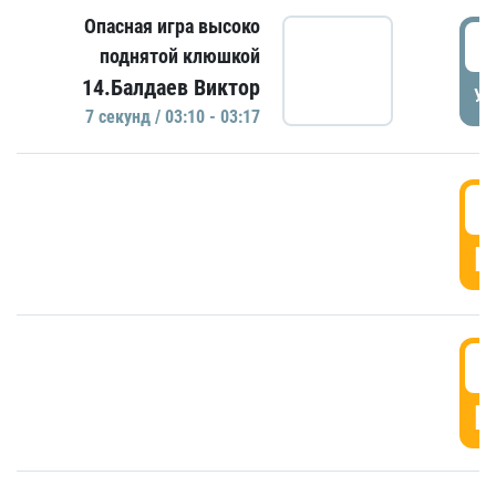
Опасная игра высоко
0
поднятой клюшкой
14.Балдаев Виктор
УД
7 секунд / 03:10 - 03:17
0
Г
0
Г