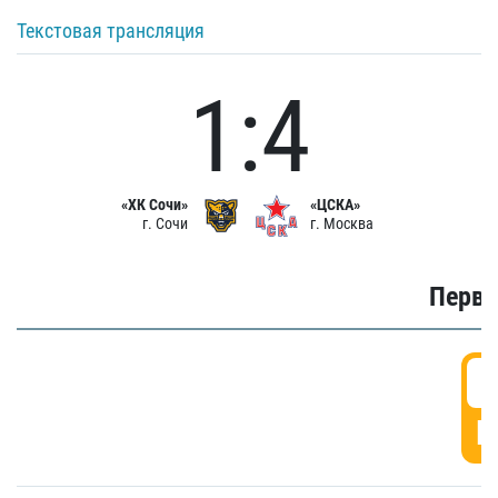
Текстовая трансляция
1:4
«ХК Сочи»
«ЦСКА»
г. Сочи
г. Москва
Первы
0
Г