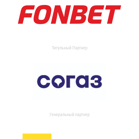
Титульный Партнер
Генеральный партнер