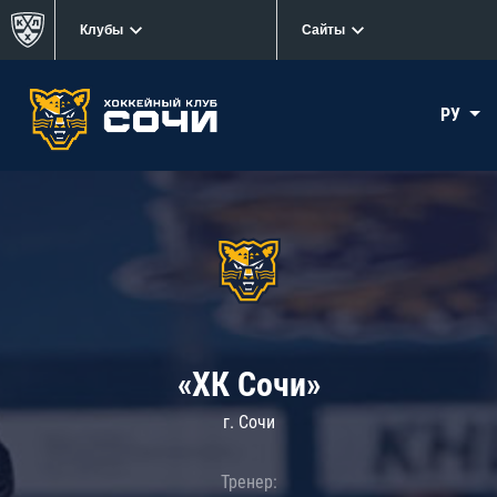
Клубы
Сайты
РУ
«ХК Сочи»
г. Сочи
Тренер: