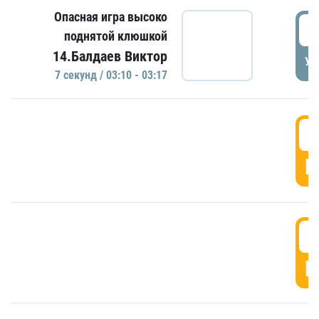
Опасная игра высоко
0
поднятой клюшкой
14.Балдаев Виктор
УД
7 секунд / 03:10 - 03:17
0
Г
0
Г