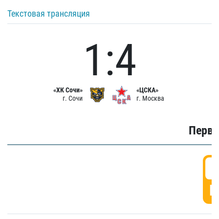
Текстовая трансляция
1:4
«ХК Сочи»
«ЦСКА»
г. Сочи
г. Москва
Первы
0
Г