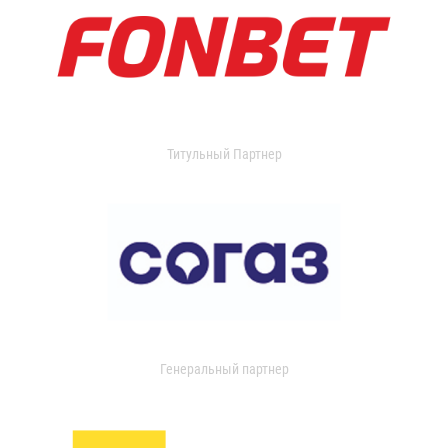
Титульный Партнер
Генеральный партнер