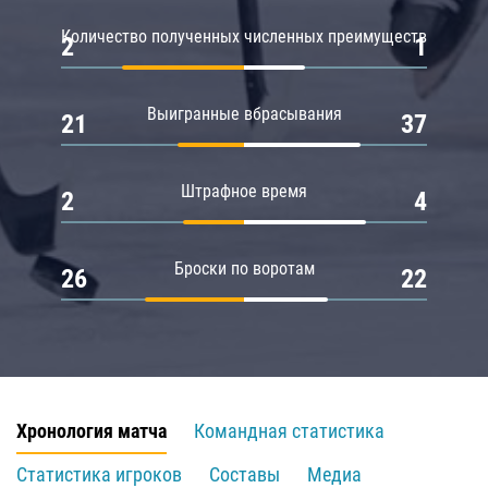
Количество полученных численных преимуществ
2
1
Выигранные вбрасывания
21
37
Штрафное время
2
4
Броски по воротам
26
22
Хронология матча
Командная статистика
Статистика игроков
Составы
Медиа