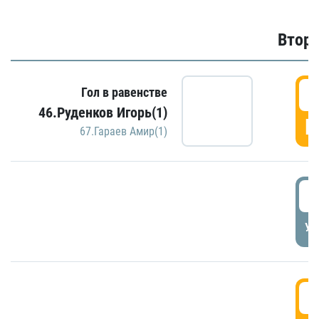
Второ
2
Гол в равенстве
46.Руденков Игорь(1)
Г
67.Гараев Амир(1)
2
УД
3