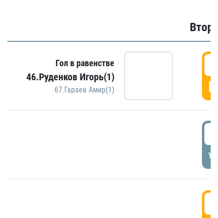
Второ
2
Гол в равенстве
46.Руденков Игорь(1)
Г
67.Гараев Амир(1)
2
УД
3