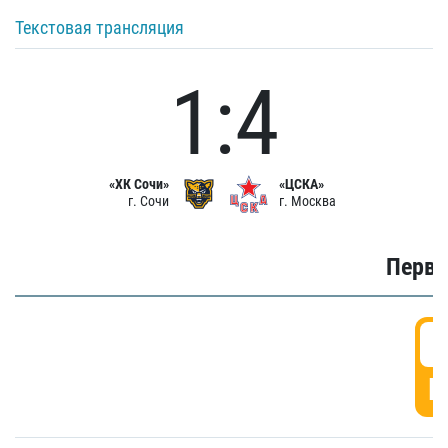
Текстовая трансляция
1:4
«ХК Сочи»
«ЦСКА»
г. Сочи
г. Москва
Первы
0
Г