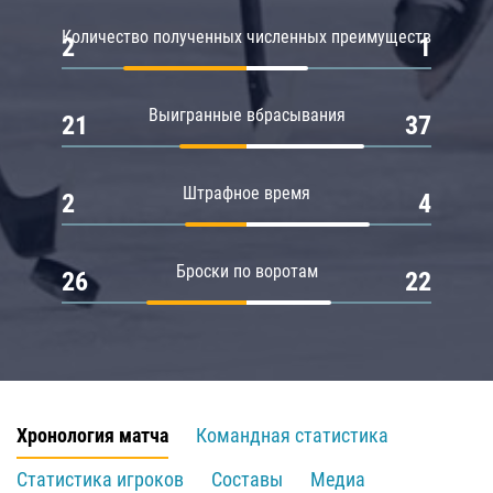
Количество полученных численных преимуществ
2
1
Выигранные вбрасывания
21
37
Штрафное время
2
4
Броски по воротам
26
22
Хронология матча
Командная статистика
Статистика игроков
Составы
Медиа