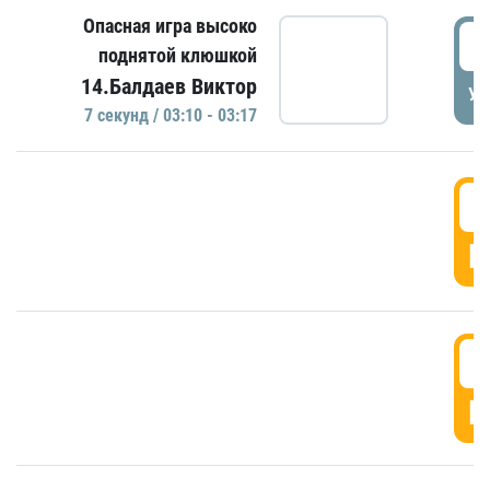
Опасная игра высоко
0
поднятой клюшкой
14.Балдаев Виктор
УД
7 секунд / 03:10 - 03:17
0
Г
0
Г