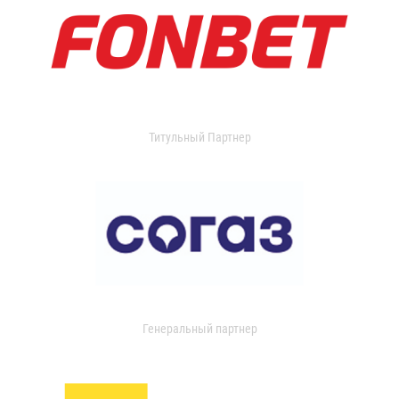
Титульный Партнер
Генеральный партнер