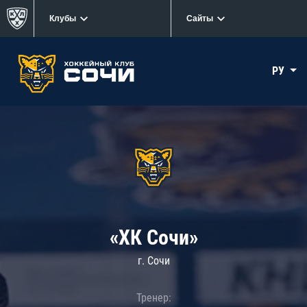
Клубы
Сайты
РУ
«ХК Сочи»
г. Сочи
Тренер: