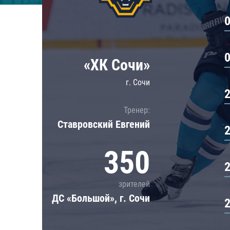
Локомотив
Северсталь
ЦСКА
Шанхайские Драконы
«ХК Сочи»
г. Сочи
Тренер:
Ставровский Евгений
350
зрителей
ДС «Большой», г. Сочи