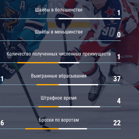
Амур
Шайбы в большинстве
0
1
Барыс
Салават Юлаев
Шайбы в меньшинстве
0
0
Сибирь
Количество полученных численных преимуществ
2
1
Выигранные вбрасывания
21
37
Штрафное время
2
4
Броски по воротам
26
22