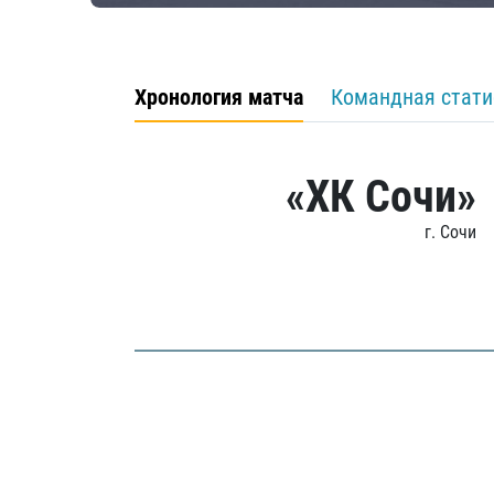
Хронология матча
Командная стати
«ХК Сочи»
г. Сочи