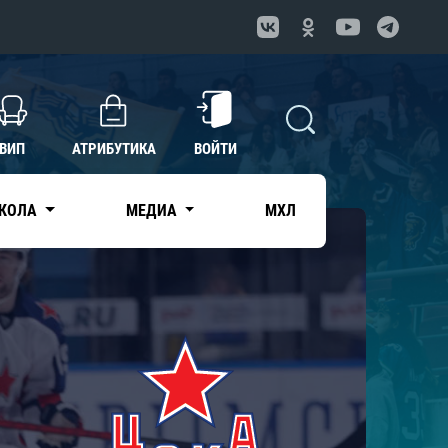
ВИП
АТРИБУТИКА
ВОЙТИ
КОЛА
МЕДИА
МХЛ