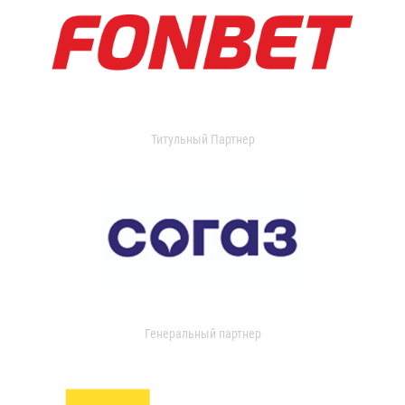
Титульный Партнер
Генеральный партнер