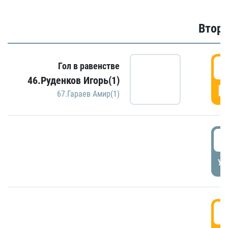
Второ
2
Гол в равенстве
46.Руденков Игорь(1)
Г
67.Гараев Амир(1)
2
УД
3