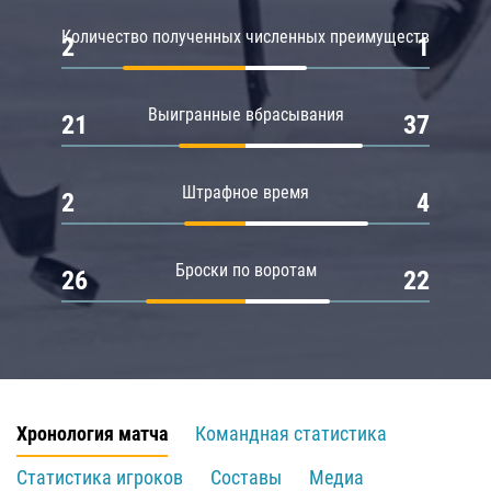
Количество полученных численных преимуществ
2
1
Выигранные вбрасывания
21
37
Штрафное время
2
4
Броски по воротам
26
22
Хронология матча
Командная статистика
Статистика игроков
Составы
Медиа