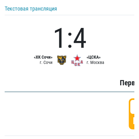
Текстовая трансляция
1:4
«ХК Сочи»
«ЦСКА»
г. Сочи
г. Москва
Первы
0
Г