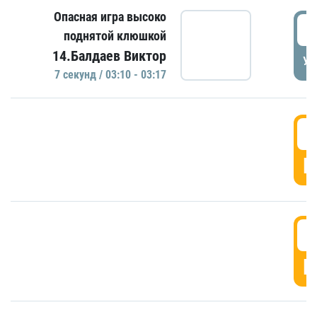
Опасная игра высоко
0
поднятой клюшкой
14.Балдаев Виктор
УД
7 секунд / 03:10 - 03:17
0
Г
0
Г