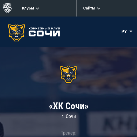
Клубы
Сайты
РУ
«ХК Сочи»
г. Сочи
Тренер: