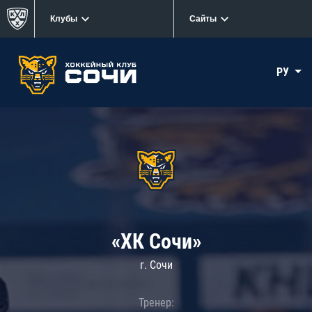
Клубы
Сайты
РУ
«ХК Сочи»
г. Сочи
Тренер: