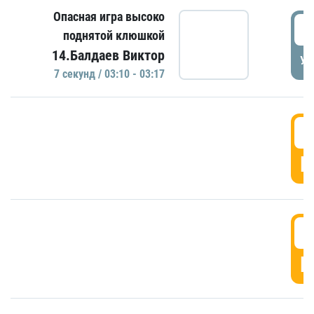
Опасная игра высоко
0
поднятой клюшкой
14.Балдаев Виктор
УД
7 секунд / 03:10 - 03:17
0
Г
0
Г