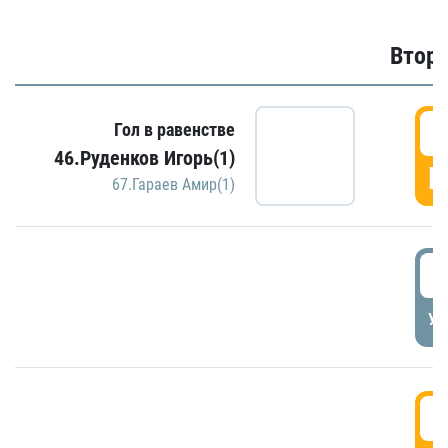
Второ
2
Гол в равенстве
46.Руденков Игорь(1)
Г
67.Гараев Амир(1)
2
УД
3