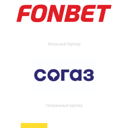
Титульный Партнер
Генеральный партнер