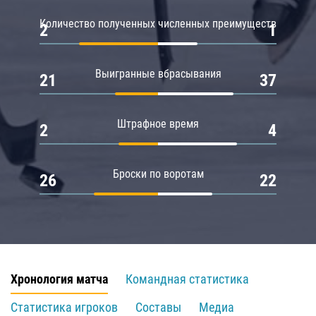
Количество полученных численных преимуществ
2
1
Выигранные вбрасывания
21
37
Штрафное время
2
4
Броски по воротам
26
22
Хронология матча
Командная статистика
Статистика игроков
Составы
Медиа