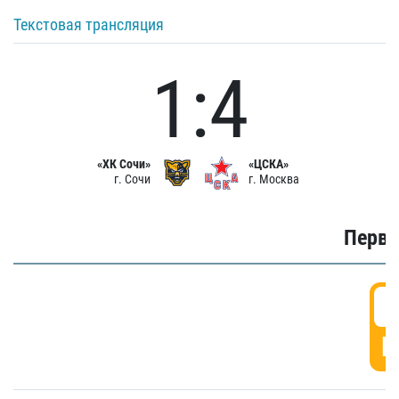
Текстовая трансляция
1:4
«ХК Сочи»
«ЦСКА»
г. Сочи
г. Москва
Первы
0
Г