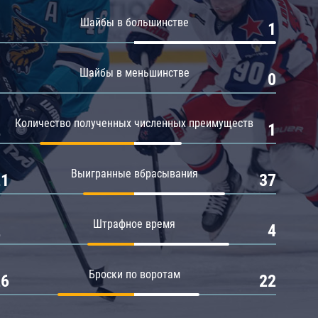
Амур
Шайбы в большинстве
0
1
Барыс
Салават Юлаев
Шайбы в меньшинстве
0
0
Сибирь
Количество полученных численных преимуществ
2
1
Выигранные вбрасывания
21
37
Штрафное время
2
4
Броски по воротам
26
22