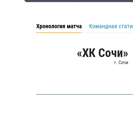
Хронология матча
Командная стати
«ХК Сочи»
г. Сочи