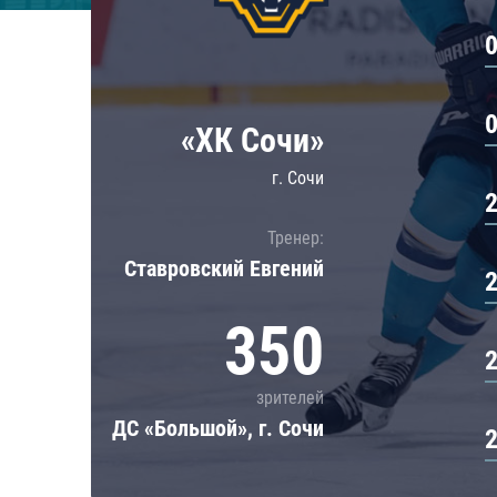
Локомотив
Северсталь
ЦСКА
Шанхайские Драконы
«ХК Сочи»
г. Сочи
Тренер:
Ставровский Евгений
350
зрителей
ДС «Большой», г. Сочи