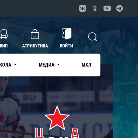
ВИП
АТРИБУТИКА
ВОЙТИ
КОЛА
МЕДИА
МХЛ