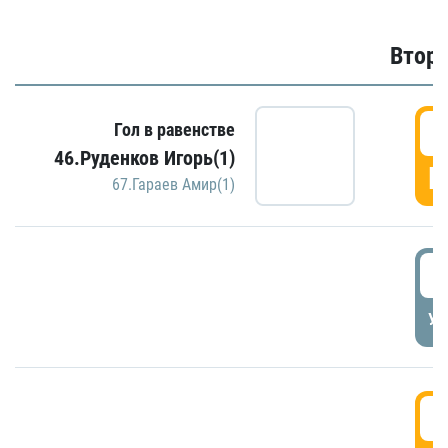
Второ
2
Гол в равенстве
46.Руденков Игорь(1)
Г
67.Гараев Амир(1)
2
УД
3