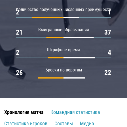
Количество полученных численных преимуществ
2
1
Выигранные вбрасывания
21
37
Штрафное время
2
4
Броски по воротам
26
22
Хронология матча
Командная статистика
Статистика игроков
Составы
Медиа