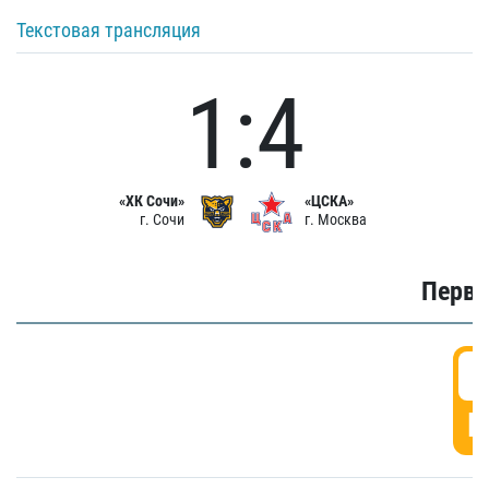
Текстовая трансляция
1:4
«ХК Сочи»
«ЦСКА»
г. Сочи
г. Москва
Первы
0
Г