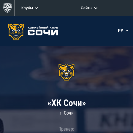
Клубы
Сайты
РУ
«ХК Сочи»
г. Сочи
Тренер: