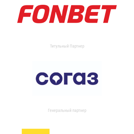
Титульный Партнер
Генеральный партнер