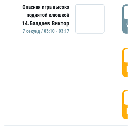
Опасная игра высоко
0
поднятой клюшкой
14.Балдаев Виктор
УД
7 секунд / 03:10 - 03:17
0
Г
0
Г