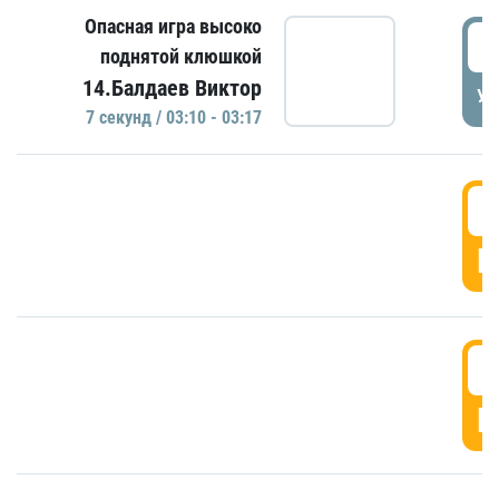
Опасная игра высоко
0
поднятой клюшкой
14.Балдаев Виктор
УД
7 секунд / 03:10 - 03:17
0
Г
0
Г