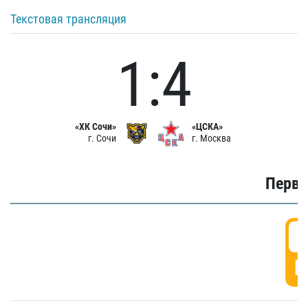
Текстовая трансляция
1:4
«ХК Сочи»
«ЦСКА»
г. Сочи
г. Москва
Первы
0
Г