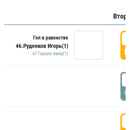
Второ
2
Гол в равенстве
46.Руденков Игорь(1)
Г
67.Гараев Амир(1)
2
УД
3