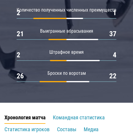
Количество полученных численных преимуществ
2
1
Выигранные вбрасывания
21
37
Штрафное время
2
4
Броски по воротам
26
22
Хронология матча
Командная статистика
Статистика игроков
Составы
Медиа