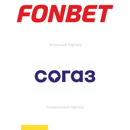
Титульный Партнер
Генеральный партнер