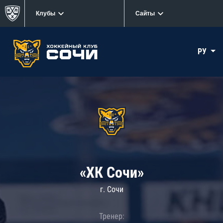
Клубы
Сайты
РУ
«ХК Сочи»
г. Сочи
Тренер: