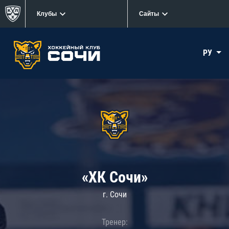
Клубы
Сайты
РУ
«ХК Сочи»
г. Сочи
Тренер: