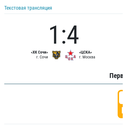
Текстовая трансляция
1:4
«ХК Сочи»
«ЦСКА»
г. Сочи
г. Москва
Первы
0
Г