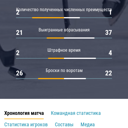
Количество полученных численных преимуществ
2
1
Выигранные вбрасывания
21
37
Штрафное время
2
4
Броски по воротам
26
22
Хронология матча
Командная статистика
Статистика игроков
Составы
Медиа