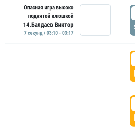
Опасная игра высоко
0
поднятой клюшкой
14.Балдаев Виктор
УД
7 секунд / 03:10 - 03:17
0
Г
0
Г