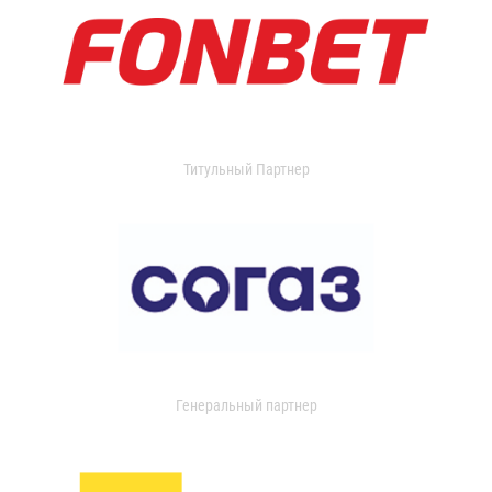
Титульный Партнер
Генеральный партнер