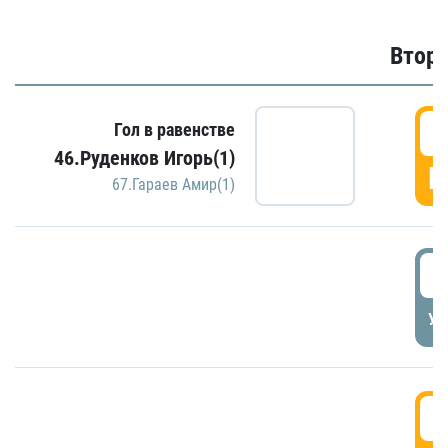
Второ
2
Гол в равенстве
46.Руденков Игорь(1)
Г
67.Гараев Амир(1)
2
УД
3