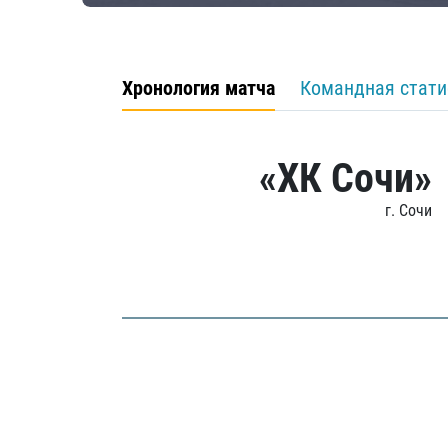
Хронология матча
Командная стати
«ХК Сочи»
г. Сочи