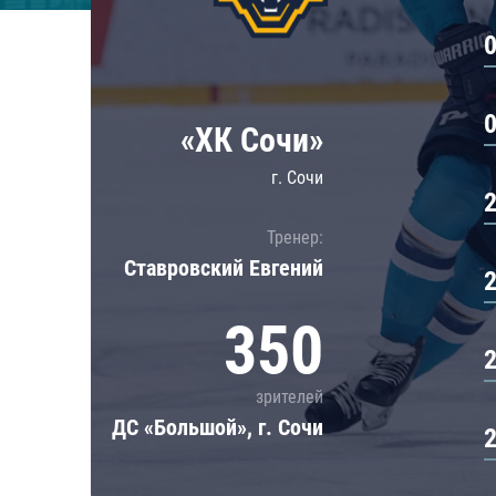
Локомотив
Северсталь
ЦСКА
Шанхайские Драконы
«ХК Сочи»
г. Сочи
Тренер:
Ставровский Евгений
350
зрителей
ДС «Большой», г. Сочи