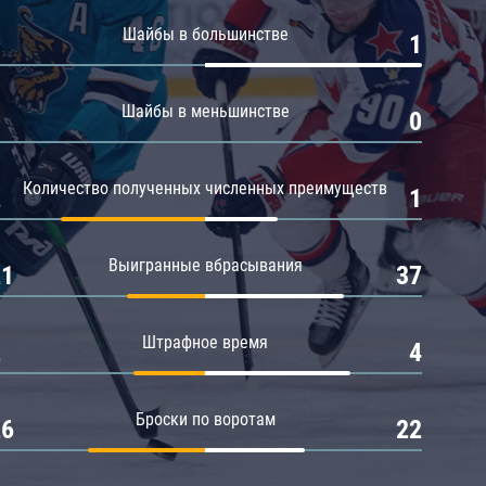
Амур
Шайбы в большинстве
0
1
Барыс
Салават Юлаев
Шайбы в меньшинстве
0
0
Сибирь
Количество полученных численных преимуществ
2
1
Выигранные вбрасывания
21
37
Штрафное время
2
4
Броски по воротам
26
22