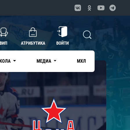
ВИП
АТРИБУТИКА
ВОЙТИ
КОЛА
МЕДИА
МХЛ