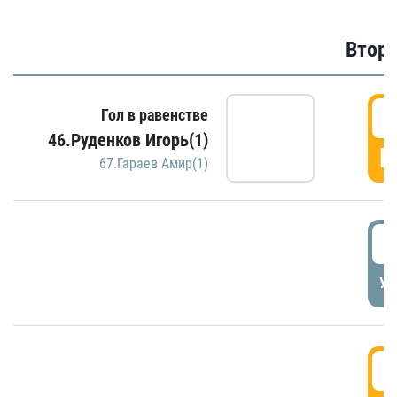
Второ
2
Гол в равенстве
46.Руденков Игорь(1)
Г
67.Гараев Амир(1)
2
УД
3