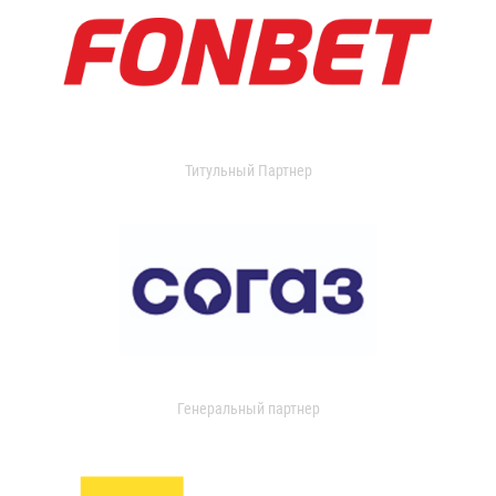
Титульный Партнер
Генеральный партнер