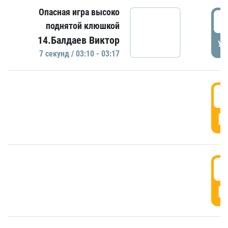
Опасная игра высоко
0
поднятой клюшкой
14.Балдаев Виктор
УД
7 секунд / 03:10 - 03:17
0
Г
0
Г