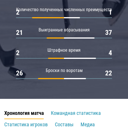
Количество полученных численных преимуществ
2
1
Выигранные вбрасывания
21
37
Штрафное время
2
4
Броски по воротам
26
22
Хронология матча
Командная статистика
Статистика игроков
Составы
Медиа