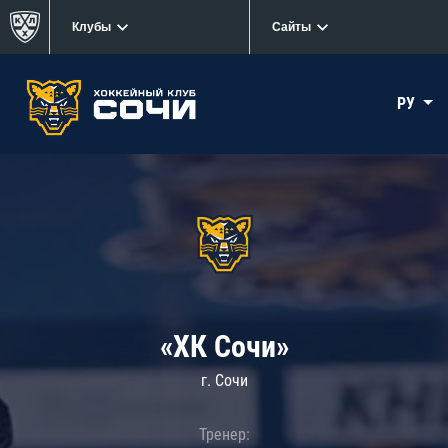
Клубы
Сайты
РУ
«ХК Сочи»
г. Сочи
Тренер: