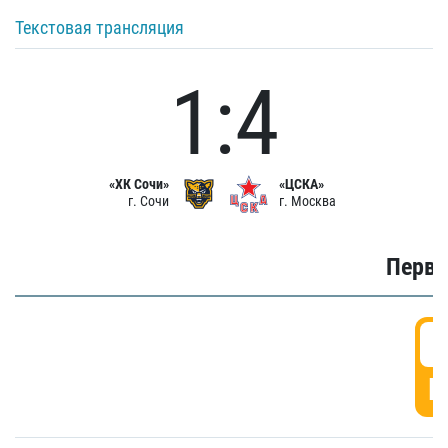
Текстовая трансляция
1:4
«ХК Сочи»
«ЦСКА»
г. Сочи
г. Москва
Первы
0
Г