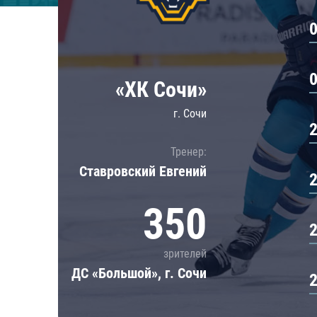
Локомотив
Северсталь
ЦСКА
Шанхайские Драконы
«ХК Сочи»
г. Сочи
Тренер:
Ставровский Евгений
350
зрителей
ДС «Большой», г. Сочи