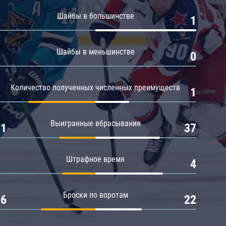
Амур
Шайбы в большинстве
0
1
Барыс
Салават Юлаев
Шайбы в меньшинстве
0
0
Сибирь
Количество полученных численных преимуществ
2
1
Выигранные вбрасывания
21
37
Штрафное время
2
4
Броски по воротам
26
22