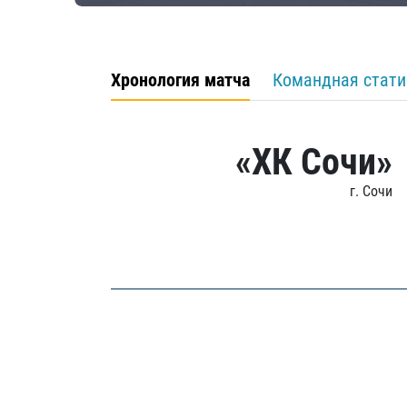
Хронология матча
Командная стати
«ХК Сочи»
г. Сочи