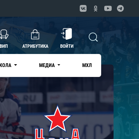
ВИП
АТРИБУТИКА
ВОЙТИ
КОЛА
МЕДИА
МХЛ