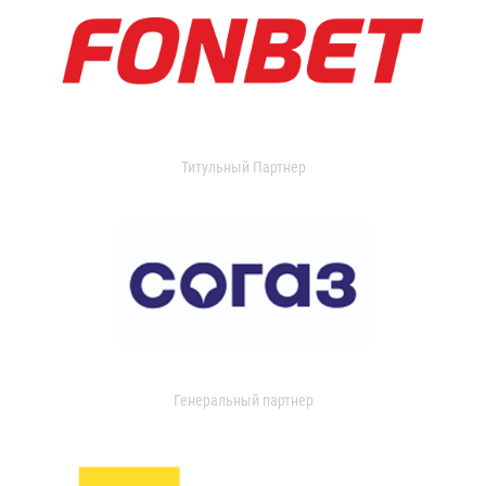
Титульный Партнер
Генеральный партнер