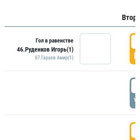
Второ
2
Гол в равенстве
46.Руденков Игорь(1)
Г
67.Гараев Амир(1)
2
УД
3