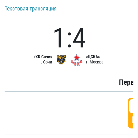
Текстовая трансляция
1:4
«ХК Сочи»
«ЦСКА»
г. Сочи
г. Москва
Первы
0
Г