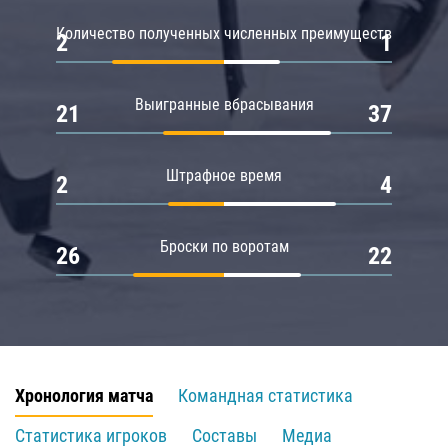
Количество полученных численных преимуществ
2
1
Выигранные вбрасывания
21
37
Штрафное время
2
4
Броски по воротам
26
22
Хронология матча
Командная статистика
Статистика игроков
Составы
Медиа