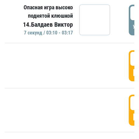
Опасная игра высоко
0
поднятой клюшкой
14.Балдаев Виктор
УД
7 секунд / 03:10 - 03:17
0
Г
0
Г