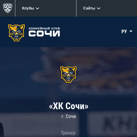
Клубы
Сайты
РУ
«ХК Сочи»
г. Сочи
Тренер: