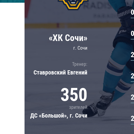
Локомотив
Северсталь
ЦСКА
Шанхайские Драконы
«ХК Сочи»
г. Сочи
Тренер:
Ставровский Евгений
350
зрителей
ДС «Большой», г. Сочи