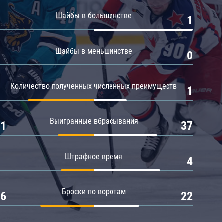
Амур
Шайбы в большинстве
0
1
Барыс
Салават Юлаев
Шайбы в меньшинстве
0
0
Сибирь
Количество полученных численных преимуществ
2
1
Выигранные вбрасывания
21
37
Штрафное время
2
4
Броски по воротам
26
22