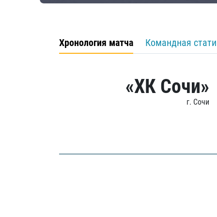
Хронология матча
Командная стати
«ХК Сочи»
г. Сочи