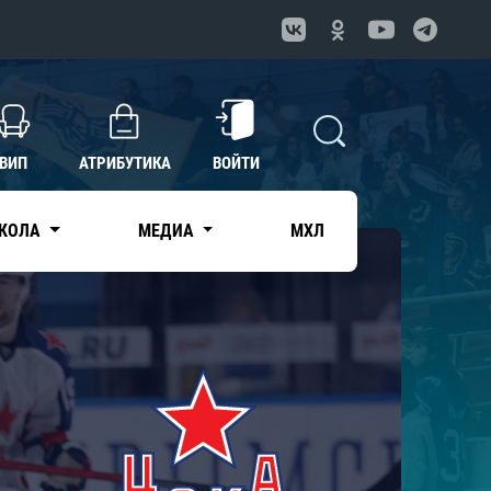
ВИП
АТРИБУТИКА
ВОЙТИ
КОЛА
МЕДИА
МХЛ