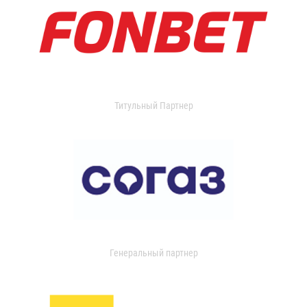
Титульный Партнер
Генеральный партнер