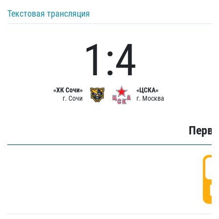
Текстовая трансляция
1:4
«ХК Сочи»
«ЦСКА»
г. Сочи
г. Москва
Первы
0
Г