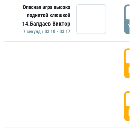
Опасная игра высоко
0
поднятой клюшкой
14.Балдаев Виктор
УД
7 секунд / 03:10 - 03:17
0
Г
0
Г