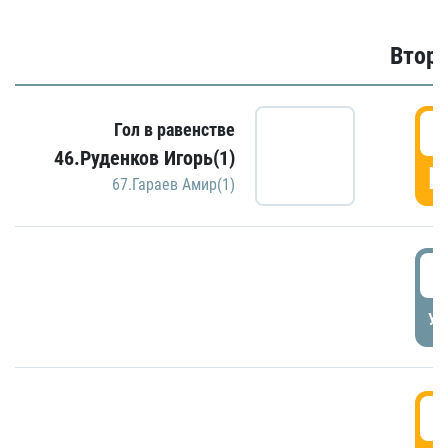
Второ
2
Гол в равенстве
46.Руденков Игорь(1)
Г
67.Гараев Амир(1)
2
УД
3