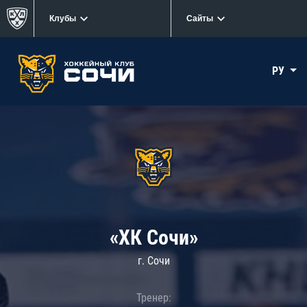
Клубы
Сайты
РУ
«ХК Сочи»
г. Сочи
Тренер: