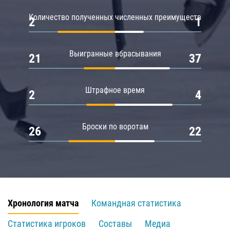
Количество полученных численных преимуществ
2
1
Выигранные вбрасывания
21
37
Штрафное время
2
4
Броски по воротам
26
22
Хронология матча
Командная статистика
Статистика игроков
Составы
Медиа