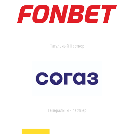
Титульный Партнер
Генеральный партнер