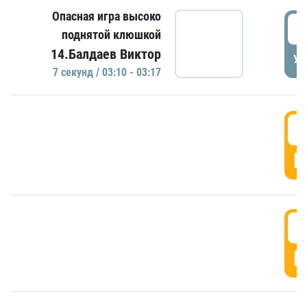
Опасная игра высоко
0
поднятой клюшкой
14.Балдаев Виктор
УД
7 секунд / 03:10 - 03:17
0
Г
0
Г