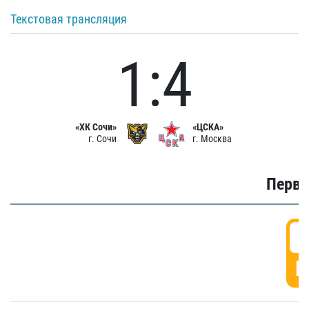
Текстовая трансляция
1:4
«ХК Сочи»
«ЦСКА»
г. Сочи
г. Москва
Первы
0
Г