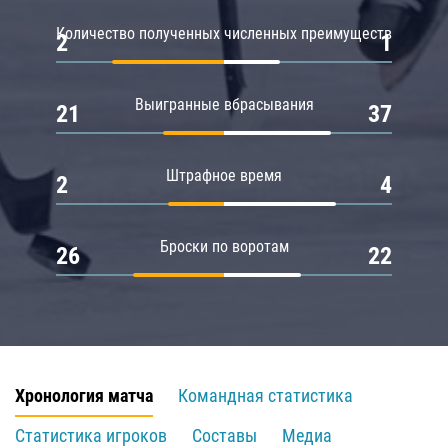
Количество полученных численных преимуществ
2
1
Выигранные вбрасывания
21
37
Штрафное время
2
4
Броски по воротам
26
22
Хронология матча
Командная статистика
Статистика игроков
Составы
Медиа