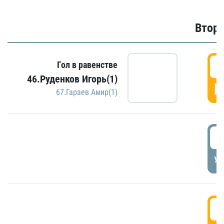
Второ
2
Гол в равенстве
46.Руденков Игорь(1)
Г
67.Гараев Амир(1)
2
УД
3