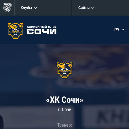
Клубы
Сайты
РУ
«ХК Сочи»
г. Сочи
Тренер: