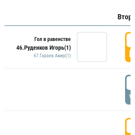
Второ
2
Гол в равенстве
46.Руденков Игорь(1)
Г
67.Гараев Амир(1)
2
УД
3