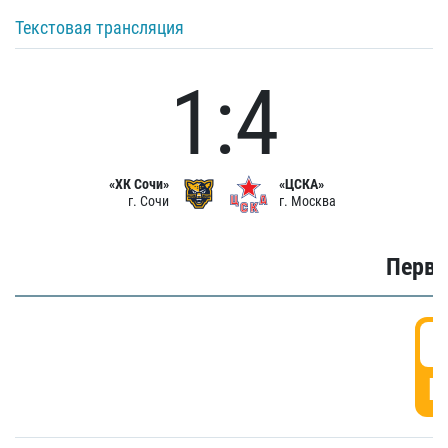
Текстовая трансляция
1:4
«ХК Сочи»
«ЦСКА»
г. Сочи
г. Москва
Первы
0
Г