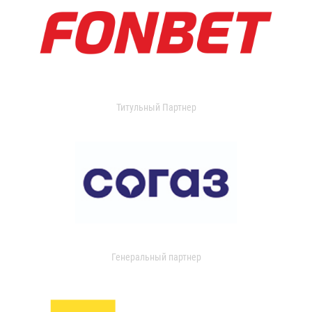
Титульный Партнер
Генеральный партнер