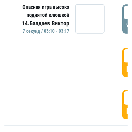
Опасная игра высоко
0
поднятой клюшкой
14.Балдаев Виктор
УД
7 секунд / 03:10 - 03:17
0
Г
0
Г