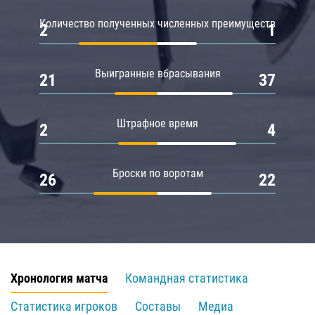
Количество полученных численных преимуществ
2
1
Выигранные вбрасывания
21
37
Штрафное время
2
4
Броски по воротам
26
22
Хронология матча
Командная статистика
Статистика игроков
Составы
Медиа