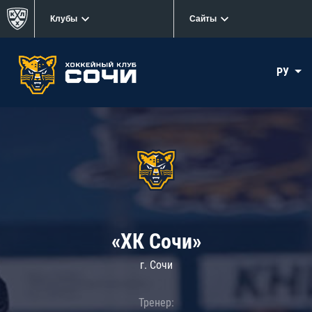
Клубы
Сайты
РУ
«ХК Сочи»
г. Сочи
Тренер: