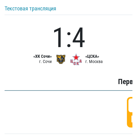
Текстовая трансляция
1:4
«ХК Сочи»
«ЦСКА»
г. Сочи
г. Москва
Первы
0
Г