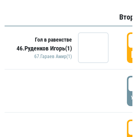
Второ
2
Гол в равенстве
46.Руденков Игорь(1)
Г
67.Гараев Амир(1)
2
УД
3