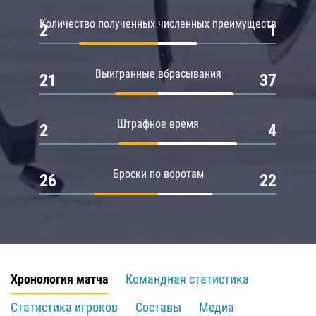
Количество полученных численных преимуществ
2
1
Выигранные вбрасывания
21
37
Штрафное время
2
4
Броски по воротам
26
22
Хронология матча
Командная статистика
Статистика игроков
Составы
Медиа