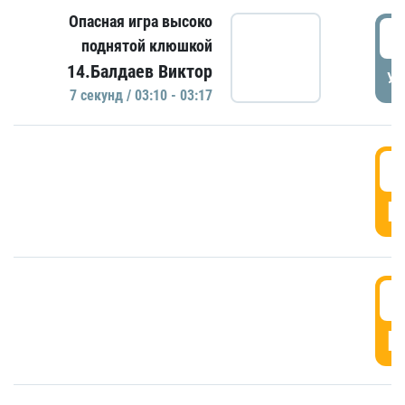
Опасная игра высоко
0
поднятой клюшкой
14.Балдаев Виктор
УД
7 секунд / 03:10 - 03:17
0
Г
0
Г