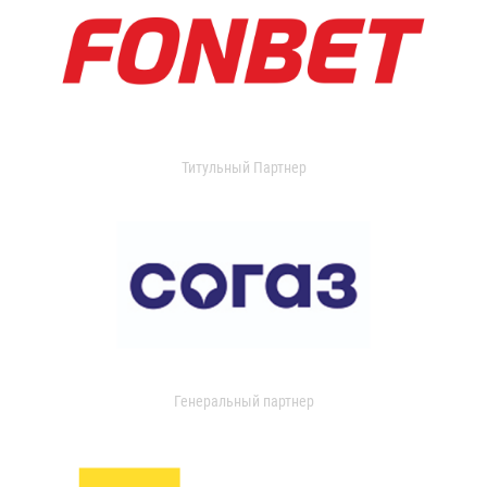
Титульный Партнер
Генеральный партнер