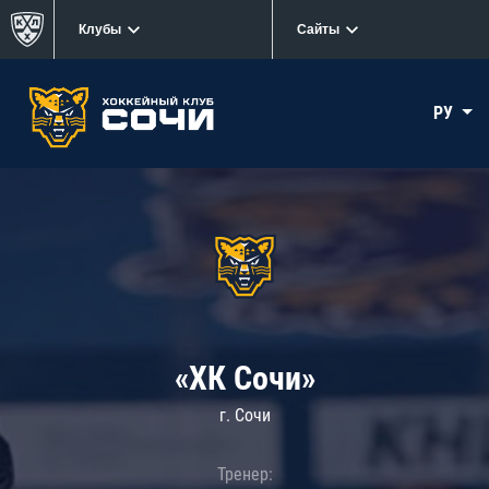
Клубы
Сайты
РУ
«ХК Сочи»
г. Сочи
Тренер: