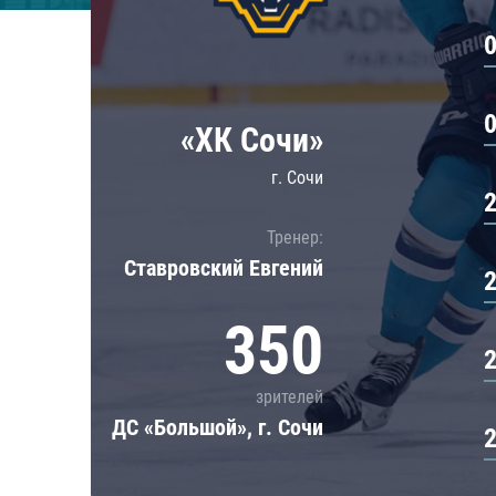
Локомотив
Северсталь
ЦСКА
Шанхайские Драконы
«ХК Сочи»
г. Сочи
Тренер:
Ставровский Евгений
350
зрителей
ДС «Большой», г. Сочи