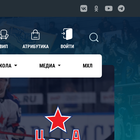
ВИП
АТРИБУТИКА
ВОЙТИ
КОЛА
МЕДИА
МХЛ