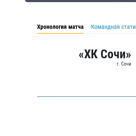
Хронология матча
Командная стати
«ХК Сочи»
г. Сочи