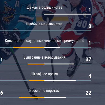
Амур
Шайбы в большинстве
0
1
Барыс
Салават Юлаев
Шайбы в меньшинстве
0
0
Сибирь
Количество полученных численных преимуществ
2
1
Выигранные вбрасывания
21
37
Штрафное время
2
4
Броски по воротам
26
22