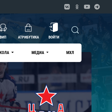
ВИП
АТРИБУТИКА
ВОЙТИ
КОЛА
МЕДИА
МХЛ