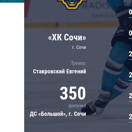
Локомотив
Северсталь
ЦСКА
Шанхайские Драконы
«ХК Сочи»
г. Сочи
Тренер:
Ставровский Евгений
350
зрителей
ДС «Большой», г. Сочи