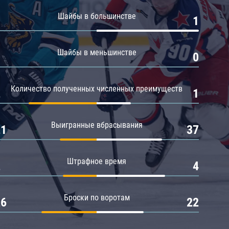
Амур
Шайбы в большинстве
0
1
Барыс
Салават Юлаев
Шайбы в меньшинстве
0
0
Сибирь
Количество полученных численных преимуществ
2
1
Выигранные вбрасывания
21
37
Штрафное время
2
4
Броски по воротам
26
22