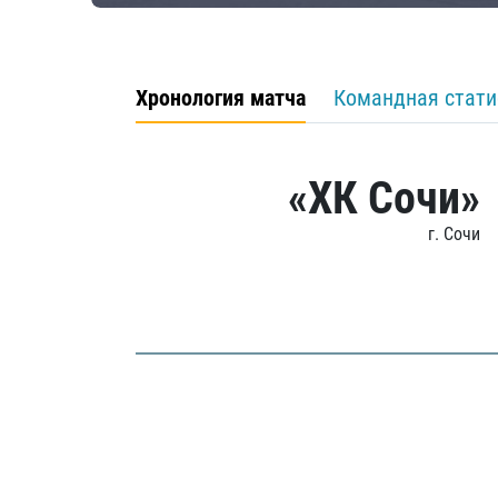
Хронология матча
Командная стати
«ХК Сочи»
г. Сочи