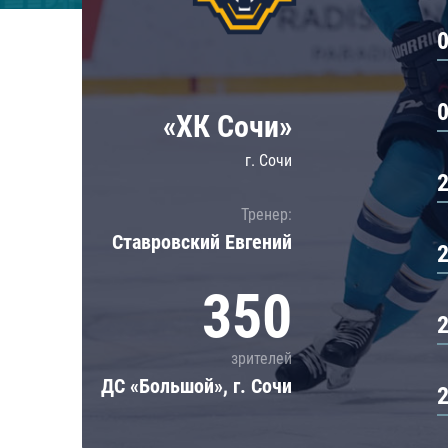
Локомотив
Северсталь
ЦСКА
Шанхайские Драконы
«ХК Сочи»
г. Сочи
Тренер:
Ставровский Евгений
350
зрителей
ДС «Большой», г. Сочи