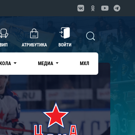
ВИП
АТРИБУТИКА
ВОЙТИ
КОЛА
МЕДИА
МХЛ