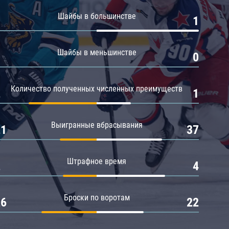
Амур
Шайбы в большинстве
0
1
Барыс
Салават Юлаев
Шайбы в меньшинстве
0
0
Сибирь
Количество полученных численных преимуществ
2
1
Выигранные вбрасывания
21
37
Штрафное время
2
4
Броски по воротам
26
22