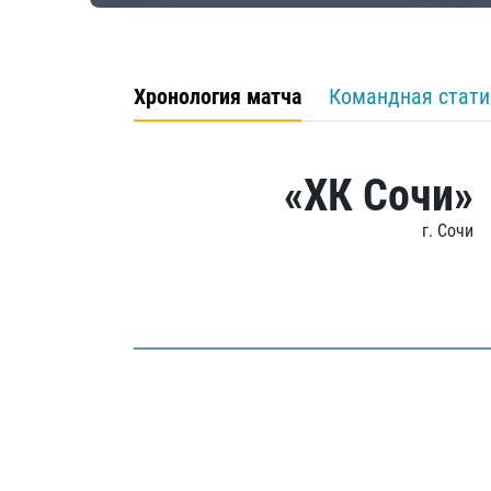
Хронология матча
Командная стати
«ХК Сочи»
г. Сочи