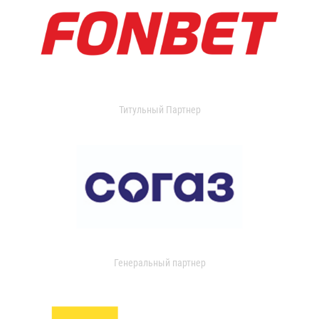
Титульный Партнер
Генеральный партнер