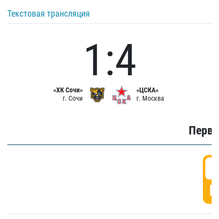
Текстовая трансляция
1:4
«ХК Сочи»
«ЦСКА»
г. Сочи
г. Москва
Первы
0
Г