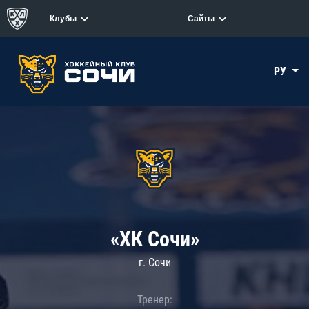
Клубы
Сайты
РУ
«ХК Сочи»
г. Сочи
Тренер: