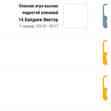
Опасная игра высоко
0
поднятой клюшкой
14.Балдаев Виктор
УД
7 секунд / 03:10 - 03:17
0
Г
0
Г