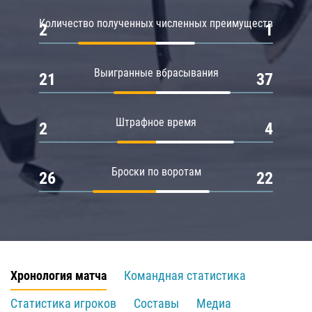
Количество полученных численных преимуществ
2
1
Выигранные вбрасывания
21
37
Штрафное время
2
4
Броски по воротам
26
22
Хронология матча
Командная статистика
Статистика игроков
Составы
Медиа