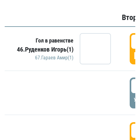
Второ
2
Гол в равенстве
46.Руденков Игорь(1)
Г
67.Гараев Амир(1)
2
УД
3