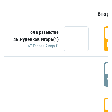
Второ
2
Гол в равенстве
46.Руденков Игорь(1)
Г
67.Гараев Амир(1)
2
УД
3