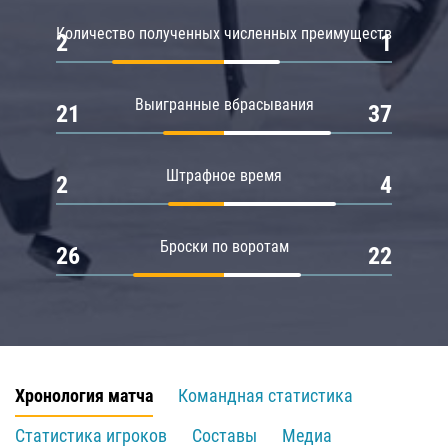
Количество полученных численных преимуществ
2
1
Выигранные вбрасывания
21
37
Штрафное время
2
4
Броски по воротам
26
22
Хронология матча
Командная статистика
Статистика игроков
Составы
Медиа