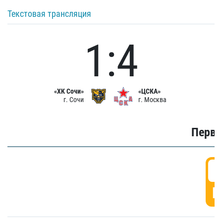
Текстовая трансляция
1:4
«ХК Сочи»
«ЦСКА»
г. Сочи
г. Москва
Первы
0
Г