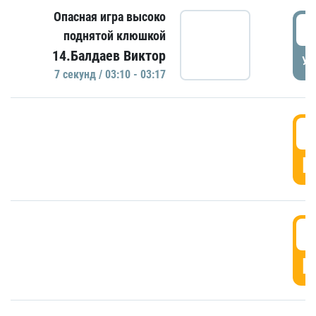
Опасная игра высоко
0
поднятой клюшкой
14.Балдаев Виктор
УД
7 секунд / 03:10 - 03:17
0
Г
0
Г