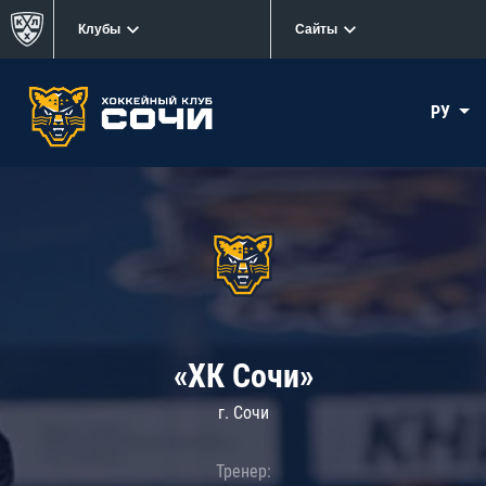
Клубы
Сайты
РУ
«ХК Сочи»
г. Сочи
Тренер: