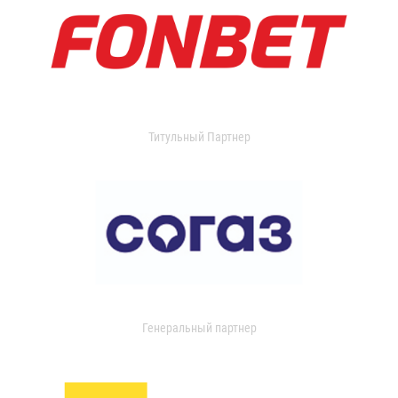
Титульный Партнер
Генеральный партнер