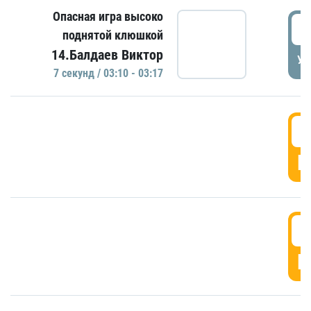
Опасная игра высоко
0
поднятой клюшкой
14.Балдаев Виктор
УД
7 секунд / 03:10 - 03:17
0
Г
0
Г