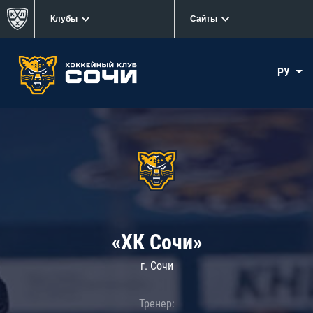
Клубы
Сайты
РУ
«ХК Сочи»
г. Сочи
Тренер: