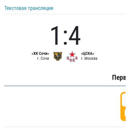
Текстовая трансляция
1:4
«ХК Сочи»
«ЦСКА»
г. Сочи
г. Москва
Первы
0
Г