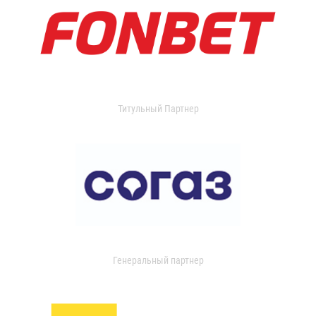
Титульный Партнер
Генеральный партнер