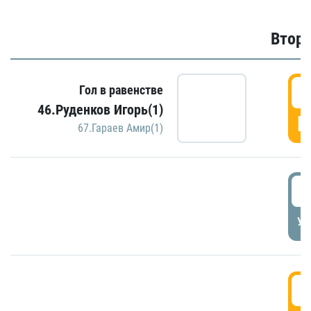
Второ
2
Гол в равенстве
46.Руденков Игорь(1)
Г
67.Гараев Амир(1)
2
УД
3