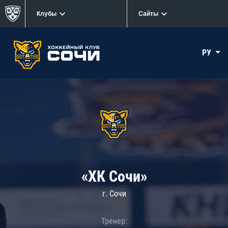
Клубы
Сайты
РУ
«ХК Сочи»
г. Сочи
Тренер: