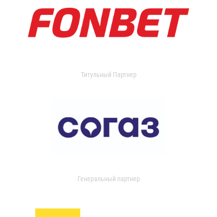
Титульный Партнер
Генеральный партнер