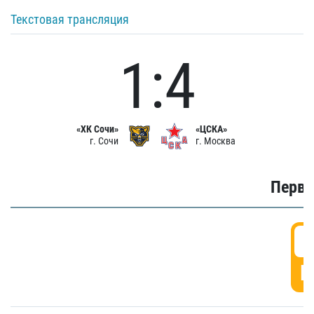
Текстовая трансляция
1:4
«ХК Сочи»
«ЦСКА»
г. Сочи
г. Москва
Первы
0
Г