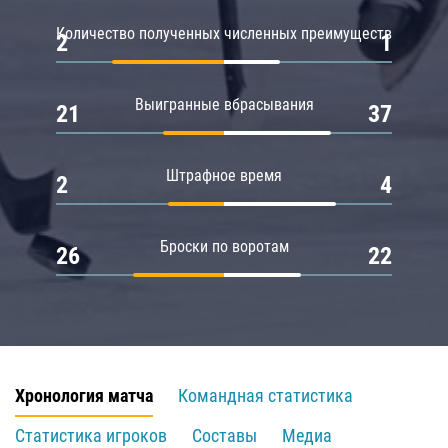
Количество полученных численных преимуществ
2
1
Выигранные вбрасывания
21
37
Штрафное время
2
4
Броски по воротам
26
22
Хронология матча
Командная статистика
Статистика игроков
Составы
Медиа