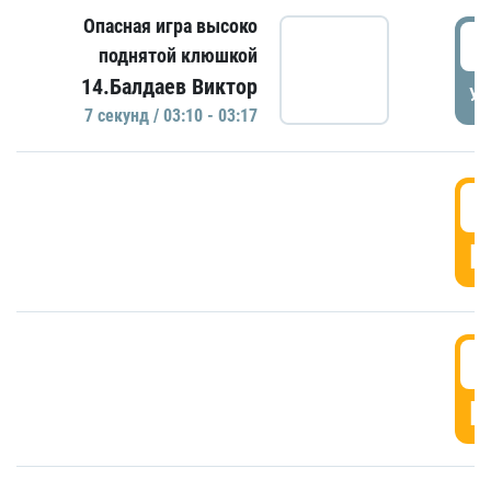
Опасная игра высоко
0
поднятой клюшкой
14.Балдаев Виктор
УД
7 секунд / 03:10 - 03:17
0
Г
0
Г