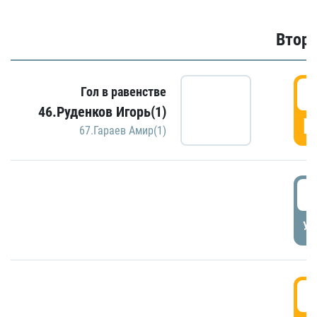
Второ
2
Гол в равенстве
46.Руденков Игорь(1)
Г
67.Гараев Амир(1)
2
УД
3