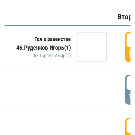
Второ
2
Гол в равенстве
46.Руденков Игорь(1)
Г
67.Гараев Амир(1)
2
УД
3