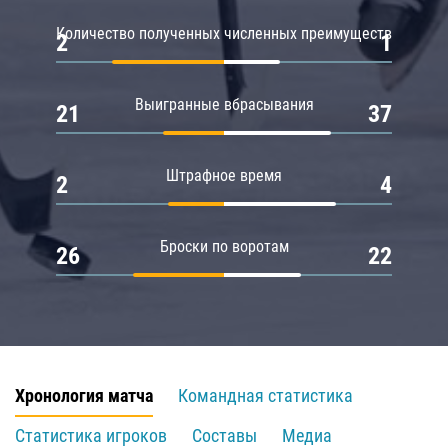
Количество полученных численных преимуществ
2
1
Выигранные вбрасывания
21
37
Штрафное время
2
4
Броски по воротам
26
22
Хронология матча
Командная статистика
Статистика игроков
Составы
Медиа