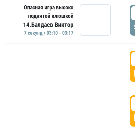
Опасная игра высоко
0
поднятой клюшкой
14.Балдаев Виктор
УД
7 секунд / 03:10 - 03:17
0
Г
0
Г