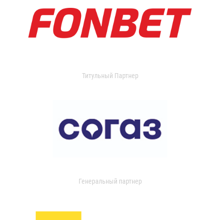
Титульный Партнер
Генеральный партнер