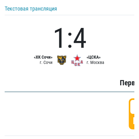
Текстовая трансляция
1:4
«ХК Сочи»
«ЦСКА»
г. Сочи
г. Москва
Первы
0
Г