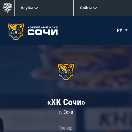
Клубы
Сайты
РУ
«ХК Сочи»
г. Сочи
Тренер: