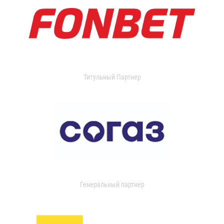
Титульный Партнер
Генеральный партнер