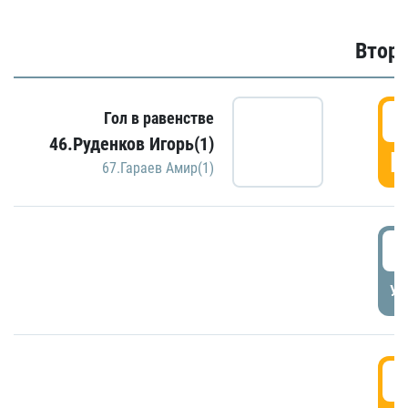
Второ
2
Гол в равенстве
46.Руденков Игорь(1)
Г
67.Гараев Амир(1)
2
УД
3