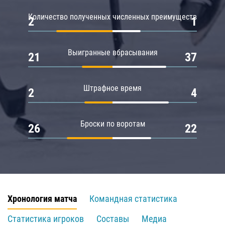
Количество полученных численных преимуществ
2
1
Выигранные вбрасывания
21
37
Штрафное время
2
4
Броски по воротам
26
22
Хронология матча
Командная статистика
Статистика игроков
Составы
Медиа