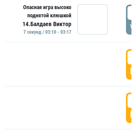
Опасная игра высоко
0
поднятой клюшкой
14.Балдаев Виктор
УД
7 секунд / 03:10 - 03:17
0
Г
0
Г