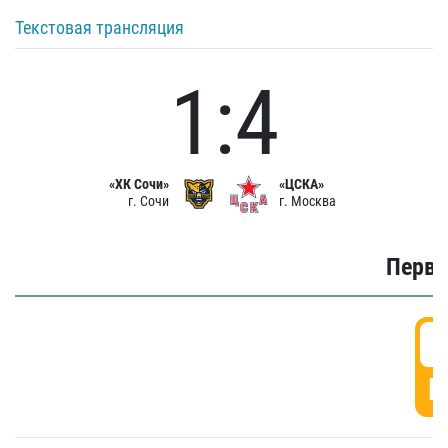
Текстовая трансляция
1:4
«ХК Сочи»
«ЦСКА»
г. Сочи
г. Москва
Первы
0
Г