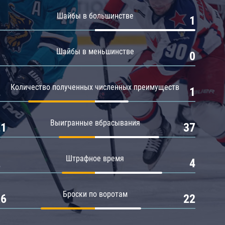
Амур
Шайбы в большинстве
0
1
Барыс
Салават Юлаев
Шайбы в меньшинстве
0
0
Сибирь
Количество полученных численных преимуществ
2
1
Выигранные вбрасывания
21
37
Штрафное время
2
4
Броски по воротам
26
22