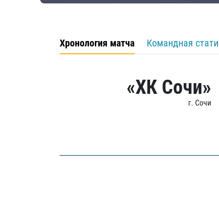
Хронология матча
Командная стати
«ХК Сочи»
г. Сочи