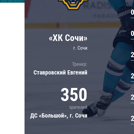
Локомотив
Северсталь
ЦСКА
Шанхайские Драконы
«ХК Сочи»
г. Сочи
Тренер:
Ставровский Евгений
350
зрителей
ДС «Большой», г. Сочи