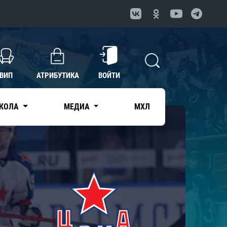
ВИП
АТРИБУТИКА
ВОЙТИ
КОЛА
МЕДИА
МХЛ